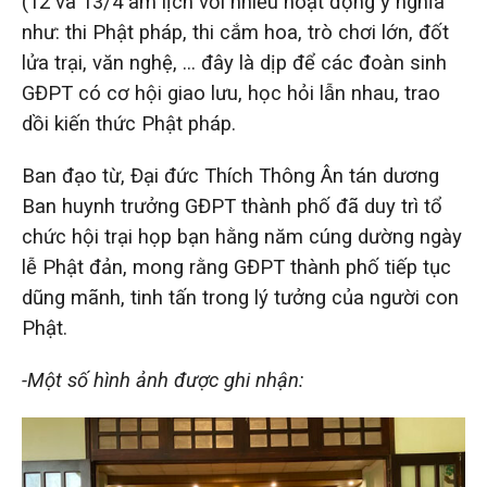
(12 và 13/4 âm lịch với nhiều hoạt động ý nghĩa
như: thi Phật pháp, thi cắm hoa, trò chơi lớn, đốt
lửa trại, văn nghệ, … đây là dịp để các đoàn sinh
GĐPT có cơ hội giao lưu, học hỏi lẫn nhau, trao
dồi kiến thức Phật pháp.
Ban đạo từ, Đại đức Thích Thông Ân tán dương
Ban huynh trưởng GĐPT thành phố đã duy trì tổ
chức hội trại họp bạn hằng năm cúng dường ngày
lễ Phật đản, mong rằng GĐPT thành phố tiếp tục
dũng mãnh, tinh tấn trong lý tưởng của người con
Phật.
-Một số hình ảnh được ghi nhận: