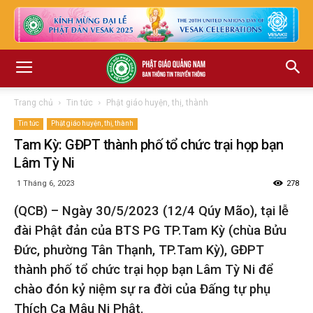
Trang chủ
Tin tức
Phật giáo huyện, thị, thành
Tin tức
Phật giáo huyện, thị, thành
Tam Kỳ: GĐPT thành phố tổ chức trại họp bạn
Lâm Tỳ Ni
1 Tháng 6, 2023
278
(QCB) – Ngày 30/5/2023 (12/4 Qúy Mão), tại lễ
đài Phật đản của BTS PG TP.Tam Kỳ (chùa Bửu
Đức, phường Tân Thạnh, TP.Tam Kỳ), GĐPT
thành phố tổ chức trại họp bạn Lâm Tỳ Ni để
chào đón kỷ niệm sự ra đời của Đấng tự phụ
Thích Ca Mâu Ni Phật.