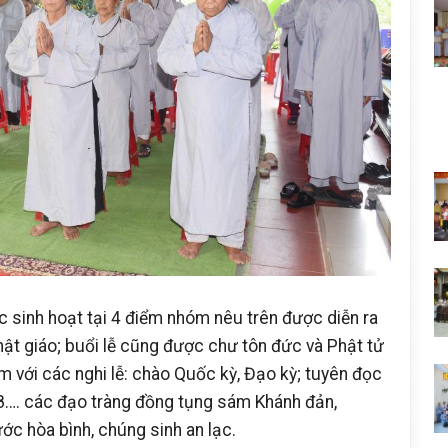
c sinh hoạt tại 4 điểm nhóm nêu trên được diễn ra
ật giáo; buổi lễ cũng được chư tôn đức và Phật tử
m với các nghi lễ: chào Quốc kỳ, Đạo kỳ; tuyên đọc
8…. các đạo tràng đồng tụng sám Khánh đản,
ớc hòa bình, chúng sinh an lạc.