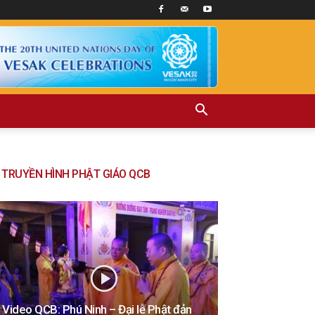
TRUYỀN HÌNH PHẬT GIÁO QCB
Video QCB: Phú Ninh – Đại lễ Phật đản