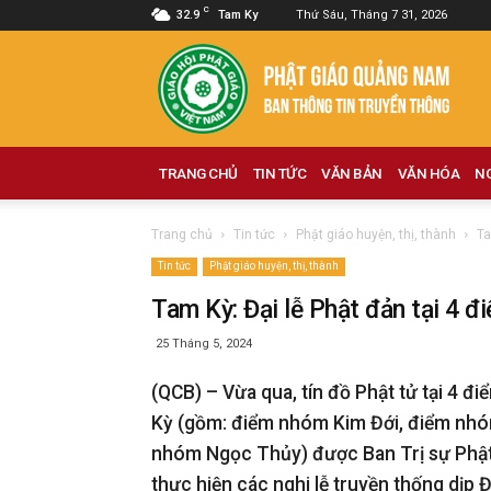
C
32.9
Tam Ky
Thứ Sáu, Tháng 7 31, 2026
Phật
giáo
Quảng
Nam
TRANG CHỦ
TIN TỨC
VĂN BẢN
VĂN HÓA
N
Trang chủ
Tin tức
Phật giáo huyện, thị, thành
Ta
Tin tức
Phật giáo huyện, thị, thành
Tam Kỳ: Đại lễ Phật đản tại 4 
25 Tháng 5, 2024
(QCB) – Vừa qua, tín đồ Phật tử tại 4 đ
Kỳ (gồm: điểm nhóm Kim Đới, điểm nh
nhóm Ngọc Thủy) được Ban Trị sự Phật 
thực hiện các nghi lễ truyền thống dịp Đ