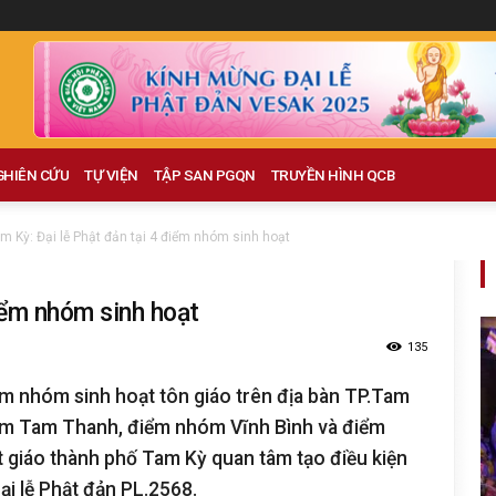
GHIÊN CỨU
TỰ VIỆN
TẬP SAN PGQN
TRUYỀN HÌNH QCB
m Kỳ: Đại lễ Phật đản tại 4 điểm nhóm sinh hoạt
điểm nhóm sinh hoạt
135
iểm nhóm sinh hoạt tôn giáo trên địa bàn TP.Tam
óm Tam Thanh, điểm nhóm Vĩnh Bình và điểm
giáo thành phố Tam Kỳ quan tâm tạo điều kiện
ại lễ Phật đản PL.2568.