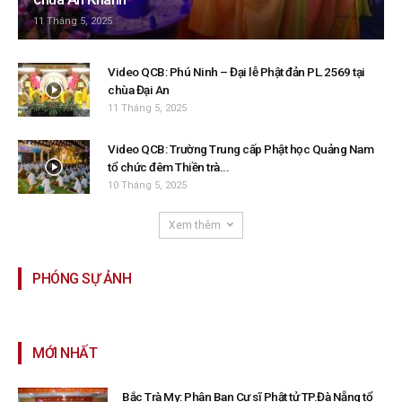
11 Tháng 5, 2025
Video QCB: Phú Ninh – Đại lễ Phật đản PL.2569 tại
chùa Đại An
11 Tháng 5, 2025
Video QCB: Trường Trung cấp Phật học Quảng Nam
tổ chức đêm Thiền trà...
10 Tháng 5, 2025
Xem thêm
PHÓNG SỰ ẢNH
MỚI NHẤT
Bắc Trà My: Phân Ban Cư sĩ Phật tử TP.Đà Nẵng tổ