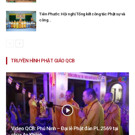
Tiên Phước: Hội nghị Tổng kết công tác Phật sự và
công...
TRUYỀN HÌNH PHẬT GIÁO QCB
Video QCB: Phú Ninh – Đại lễ Phật đản PL.2569 tại
chùa An Khánh