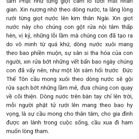
tắm Phật như từng giọt cam lồ tưới mát nhân
gian. Xin nương nhờ theo dòng nước, ta lắng lòng
rưới từng giọt nước lên kim thân Ngài. Xin giọt
nước này cho chúng con gột rửa nội tâm thấp
hèn, vị kỷ, những lỗi lầm mà chúng con đã tạo ra
do vô minh từ quá khứ, dòng nước xuôi mang
theo bao phiền muộn, sự sân si tha hóa của con
người, xin rửa bớt những vết bẩn bao ngày chúng
con đã vấy nên, như một lời sám hối trước Đức
Thế Tôn cầu mong xuôi theo dòng nước sẽ gội
rửa sạch bớt những lầm mê, đưa chúng con quay
về cõi thiện. Dòng nước trên bàn tay chỉ lên trời,
mỗi người phật tử rưới lên mang theo bao hy
vọng, là sự cầu mong cho thân tâm, cho gia đình
được an lành trong cuộc sống, cầu xua đi ham
muốn lòng tham.