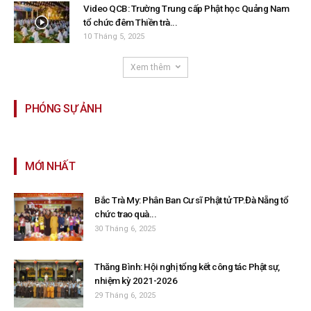
Video QCB: Trường Trung cấp Phật học Quảng Nam
tổ chức đêm Thiền trà...
10 Tháng 5, 2025
Xem thêm
PHÓNG SỰ ẢNH
MỚI NHẤT
Bắc Trà My: Phân Ban Cư sĩ Phật tử TP.Đà Nẵng tổ
chức trao quà...
30 Tháng 6, 2025
Thăng Bình: Hội nghị tổng kết công tác Phật sự,
nhiệm kỳ 2021-2026
29 Tháng 6, 2025