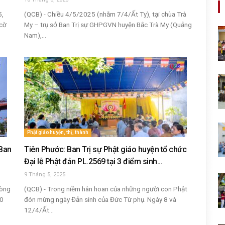
5,
(QCB) - Chiều 4/5/2025 (nhằm 7/4/Ất Tỵ), tại chùa Trà
 cờ
My – trụ sở Ban Trị sự GHPGVN huyện Bắc Trà My (Quảng
Nam),...
Phật giáo huyện, thị, thành
Ban
Tiên Phước: Ban Trị sự Phật giáo huyện tổ chức
Đại lễ Phật đản PL.2569 tại 3 điểm sinh...
9 Tháng 5, 2025
hòng
(QCB) - Trong niềm hân hoan của những người con Phật
40
đón mừng ngày Đản sinh của Đức Từ phụ. Ngày 8 và
12/4/Ất...