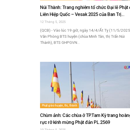
Núi Thành: Trang nghiêm tổ chức Đại lễ Phật
Liên Hiệp Quốc – Vesak 2025 của Ban Trị...
12 Tháng 5, 2025
(QCB) - Vào lúc 19 giờ, ngày 14/4/Ất Tỵ (11/5/2025)
Văn Phòng BTS huyện (chùa Minh Tân, thị Trấn Núi
Thành), BTS GHPGVN...
Phật giáo huyện, thị, thành
Chùm ảnh: Các chùa ở TP.Tam Kỳ trang hoàn
rực rỡ kính mừng Phật đản PL.2569
10 Tháng 5, 2025