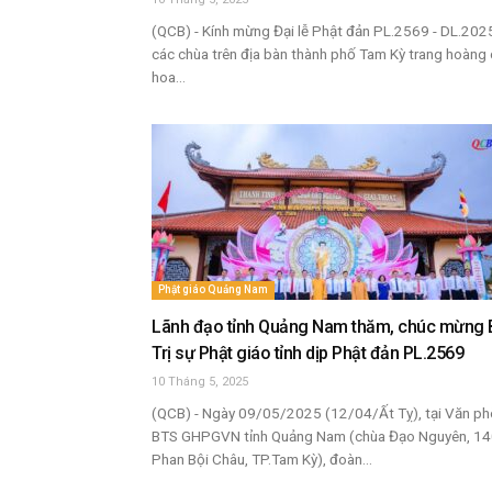
(QCB) - Kính mừng Đại lễ Phật đản PL.2569 - DL.202
các chùa trên địa bàn thành phố Tam Kỳ trang hoàng
hoa...
Phật giáo Quảng Nam
Lãnh đạo tỉnh Quảng Nam thăm, chúc mừng 
Trị sự Phật giáo tỉnh dịp Phật đản PL.2569
10 Tháng 5, 2025
(QCB) - Ngày 09/05/2025 (12/04/Ất Tỵ), tại Văn p
BTS GHPGVN tỉnh Quảng Nam (chùa Đạo Nguyên, 1
Phan Bội Châu, TP.Tam Kỳ), đoàn...