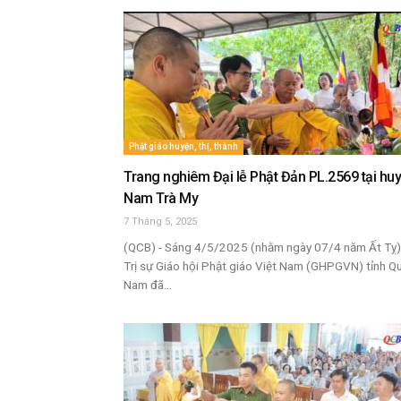
Phật giáo huyện, thị, thành
Trang nghiêm Đại lễ Phật Đản PL.2569 tại hu
Nam Trà My
7 Tháng 5, 2025
(QCB) - Sáng 4/5/2025 (nhằm ngày 07/4 năm Ất Tỵ)
Trị sự Giáo hội Phật giáo Việt Nam (GHPGVN) tỉnh Q
Nam đã...