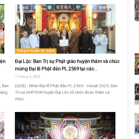
Phật giáo huyện, thị, thành
yện
Đại Lộc: Ban Trị sự Phật giáo huyện thăm và chúc
mừng Đại lễ Phật đản PL.2569 tại các...
7 Tháng 5, 2025
, Ban
(QCB) - Nhân Đại lễ Phật đản PL.2569 - Vesak 2025, Ban
uảng
Trị sự GHPGVN huyện Đại Lộc tổ chức đoàn thăm và
chúc...