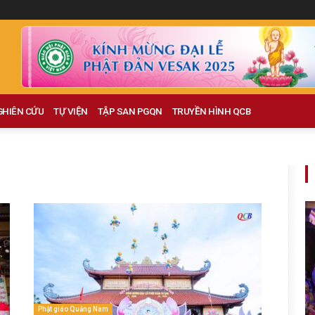
GHIÊN CỨU
TỰ VIỆN
TẬP SAN PGQN
TRUYỀN HÌNH QCB
Phật giáo Quảng Nam