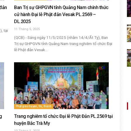
 đản
Ban Trị sự GHPGVN tỉnh Quảng Nam chính thức
cử hành Đại lễ Phật đản Vesak PL.2569 –
DL.2025
11 Tháng 5, 2025
, tại
(QCB) - Sáng ngày 11/5/2025 (nhằm 14/4/Ất Tỵ), Ban
Trị sự GHPGVN tỉnh Quảng Nam trang nghiêm tổ chức Đại
lễ Phật đản Vesak...
Phật giáo huyện, thị, thành
g
Trang nghiêm tổ chức Đại lễ Phật Đản PL.2569 tại
huyện Bắc Trà My
10 Tháng 5, 2025