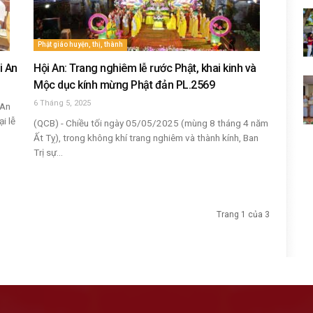
Phật giáo huyện, thị, thành
i An
Hội An: Trang nghiêm lễ rước Phật, khai kinh và
Mộc dục kính mừng Phật đản PL.2569
6 Tháng 5, 2025
 An
i lễ
(QCB) - Chiều tối ngày 05/05/2025 (mùng 8 tháng 4 năm
Ất Tỵ), trong không khí trang nghiêm và thành kính, Ban
Trị sự...
Trang 1 của 3