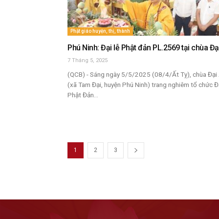
Phật giáo huyện, thị, thành
Phú Ninh: Đại lễ Phật đản PL.2569 tại chùa Đạ
7 Tháng 5, 2025
(QCB) - Sáng ngày 5/5/2025 (08/4/Ất Tỵ), chùa Đại
(xã Tam Đại, huyện Phú Ninh) trang nghiêm tổ chức Đạ
Phật Đản...
1
2
3