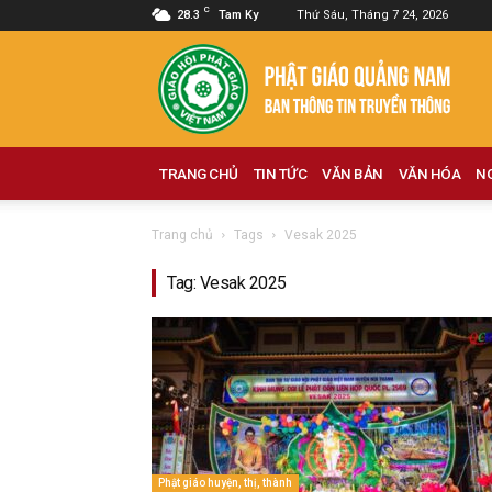
C
28.3
Tam Ky
Thứ Sáu, Tháng 7 24, 2026
Phật
giáo
Quảng
Nam
TRANG CHỦ
TIN TỨC
VĂN BẢN
VĂN HÓA
N
Trang chủ
Tags
Vesak 2025
Tag: Vesak 2025
Phật giáo huyện, thị, thành