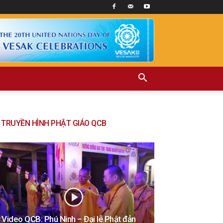
TRUYỀN HÌNH PHẬT GIÁO QCB
Video QCB: Phú Ninh – Đại lễ Phật đản