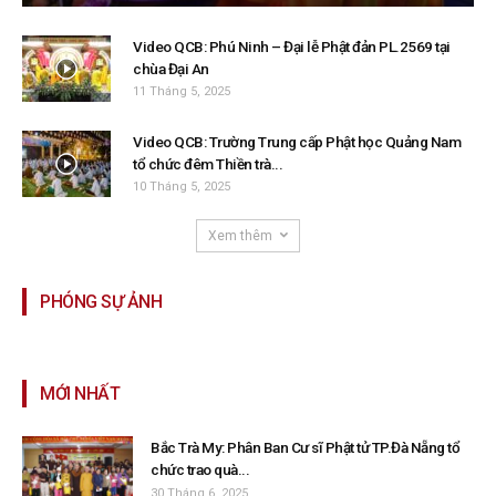
Video QCB: Phú Ninh – Đại lễ Phật đản PL.2569 tại
chùa Đại An
11 Tháng 5, 2025
Video QCB: Trường Trung cấp Phật học Quảng Nam
tổ chức đêm Thiền trà...
10 Tháng 5, 2025
Xem thêm
PHÓNG SỰ ẢNH
MỚI NHẤT
Bắc Trà My: Phân Ban Cư sĩ Phật tử TP.Đà Nẵng tổ
chức trao quà...
30 Tháng 6, 2025