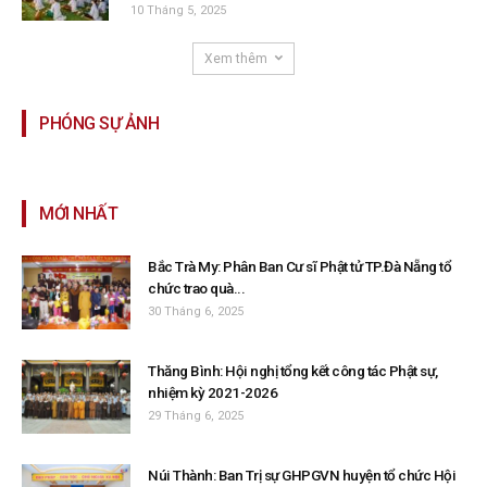
10 Tháng 5, 2025
Xem thêm
PHÓNG SỰ ẢNH
MỚI NHẤT
Bắc Trà My: Phân Ban Cư sĩ Phật tử TP.Đà Nẵng tổ
chức trao quà...
30 Tháng 6, 2025
Thăng Bình: Hội nghị tổng kết công tác Phật sự,
nhiệm kỳ 2021-2026
29 Tháng 6, 2025
Núi Thành: Ban Trị sự GHPGVN huyện tổ chức Hội