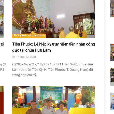
Phật giáo huyện, thị, thành
 tổ
Tiên Phước: Lễ hiệp kỵ truy niệm tiền nhân công
đức tại chùa Hữu Lâm
28 Tháng 12, 2021
g (X.
(QCB) - Ngày 27/12/2021 (24/11 Tân Sửu), chùa Hữu
 (PB
Lâm (thị trấn Tiên Kỳ, H. Tiên Phước, T. Quảng Nam) đã
trang nghiêm tổ...