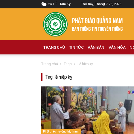
C
24.1
Tam Ky
Thứ Bảy, Tháng 7 25, 2026
Phật
giáo
Quảng
Nam
TRANG CHỦ
TIN TỨC
VĂN BẢN
VĂN HÓA
N
Trang chủ
Tags
Lễ hiệp kỵ
Tag: lễ hiệp kỵ
Phật giáo huyện, thị, thành