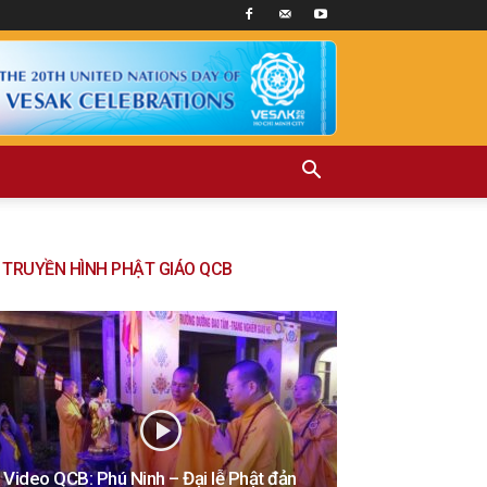
TRUYỀN HÌNH PHẬT GIÁO QCB
Video QCB: Phú Ninh – Đại lễ Phật đản