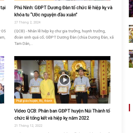
tại
Phú Ninh: GĐPT Dương Đàn tổ chức lễ hiệp kỵ và
khóa tu “Ước nguyện đầu xuân”
27 Tháng 2, 2024
y 05
(QCB) - Nhân lễ hiệp kỵ chư gia trưởng, huynh trưởng,
am,
đoàn sinh quá cố; GĐPT Dương Đàn (chùa Dương Đàn, xã
Tam Dân,...
Phật giáo huyện, thị, thành
Video QCB: Phân ban GĐPT huyện Núi Thành tổ
chức lễ tổng kết và hiệp kỵ năm 2022
21 Tháng 12, 2022