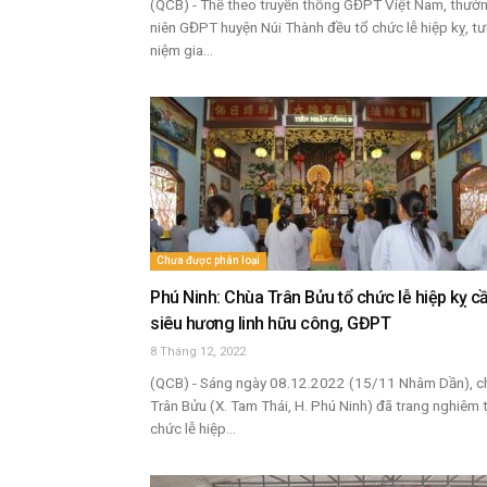
(QCB) - Thể theo truyền thống GĐPT Việt Nam, thườ
niên GĐPT huyện Núi Thành đều tổ chức lễ hiệp kỵ, t
niệm gia...
Chưa được phân loại
Phú Ninh: Chùa Trân Bửu tổ chức lễ hiệp kỵ c
siêu hương linh hữu công, GĐPT
8 Tháng 12, 2022
(QCB) - Sáng ngày 08.12.2022 (15/11 Nhâm Dần), c
Trân Bửu (X. Tam Thái, H. Phú Ninh) đã trang nghiêm 
chức lễ hiệp...