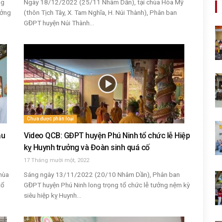
ng
Ngày 18/12/2022 (25/11 Nhâm Dần), tại chùa Hòa Mỹ
ưởng
(thôn Tịch Tây, X. Tam Nghĩa, H. Núi Thành), Phân ban
GĐPT huyện Núi Thành...
Chưa được phân loại
ầu
Video QCB: GĐPT huyện Phú Ninh tổ chức lễ Hiệp
kỵ Huynh trưởng và Đoàn sinh quá cố
17 Tháng mười một, 2022
hùa
Sáng ngày 13/11/2022 (20/10 Nhâm Dần), Phân ban
tổ
GĐPT huyện Phú Ninh long trọng tổ chức lễ tưởng nệm kỳ
siêu hiệp kỵ Huynh...