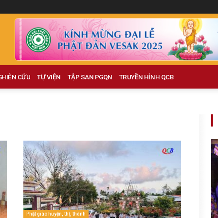
GHIÊN CỨU
TỰ VIỆN
TẬP SAN PGQN
TRUYỀN HÌNH QCB
Phật giáo huyện, thị, thành