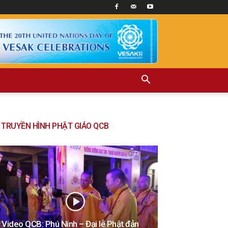
TRUYỀN HÌNH PHẬT GIÁO QCB
Video QCB: Phú Ninh – Đại lễ Phật đản