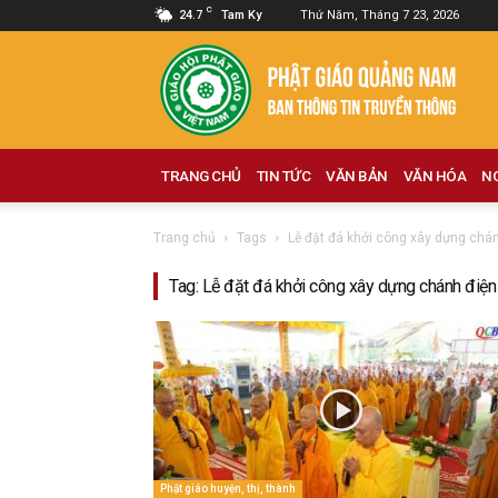
C
24.7
Tam Ky
Thứ Năm, Tháng 7 23, 2026
Phật
giáo
Quảng
Nam
TRANG CHỦ
TIN TỨC
VĂN BẢN
VĂN HÓA
N
Trang chủ
Tags
Lễ đặt đá khởi công xây dựng chá
Tag: Lễ đặt đá khởi công xây dựng chánh điện
Phật giáo huyện, thị, thành