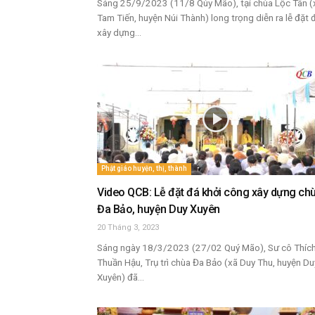
Sáng 25/9/2023 (11/8 Qúy Mão), tại chùa Lộc Tân (
Tam Tiến, huyện Núi Thành) long trọng diễn ra lễ đặt 
xây dựng...
Phật giáo huyện, thị, thành
Video QCB: Lễ đặt đá khởi công xây dựng ch
Đa Bảo, huyện Duy Xuyên
20 Tháng 3, 2023
Sáng ngày 18/3/2023 (27/02 Quý Mão), Sư cô Thíc
Thuần Hậu, Trụ trì chùa Đa Bảo (xã Duy Thu, huyện Du
Xuyên) đã...