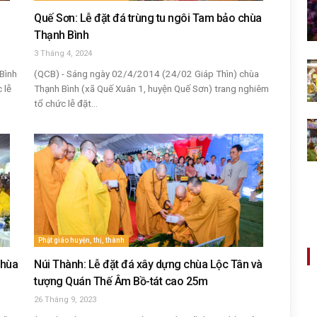
Quế Sơn: Lễ đặt đá trùng tu ngôi Tam bảo chùa
Thạnh Bình
3 Tháng 4, 2024
Bình
(QCB) - Sáng ngày 02/4/2014 (24/02 Giáp Thìn) chùa
 lễ
Thạnh Bình (xã Quế Xuân 1, huyện Quế Sơn) trang nghiêm
tổ chức lễ đặt...
Phật giáo huyện, thị, thành
chùa
Núi Thành: Lễ đặt đá xây dựng chùa Lộc Tân và
tượng Quán Thế Âm Bồ-tát cao 25m
26 Tháng 9, 2023