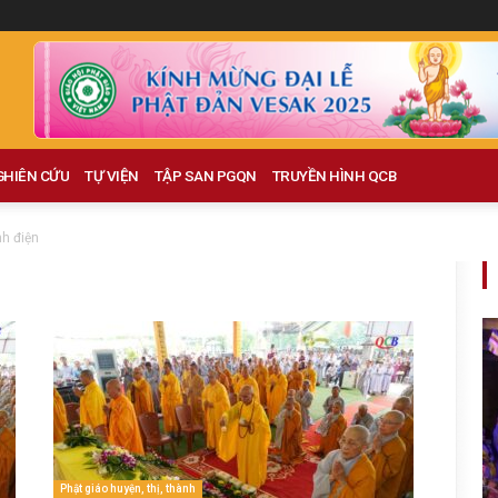
GHIÊN CỨU
TỰ VIỆN
TẬP SAN PGQN
TRUYỀN HÌNH QCB
nh điện
Phật giáo huyện, thị, thành