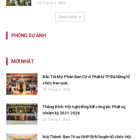
10 Tháng 5, 2025
Xem thêm
PHÓNG SỰ ẢNH
MỚI NHẤT
Bắc Trà My: Phân Ban Cư sĩ Phật tử TP.Đà Nẵng tổ
chức trao quà...
30 Tháng 6, 2025
Thăng Bình: Hội nghị tổng kết công tác Phật sự,
nhiệm kỳ 2021-2026
29 Tháng 6, 2025
Núi Thành: Ban Trị sự GHPGVN huyện tổ chức Hội