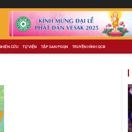
GHIÊN CỨU
TỰ VIỆN
TẬP SAN PGQN
TRUYỀN HÌNH QCB