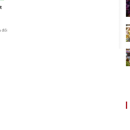
t
a đổi