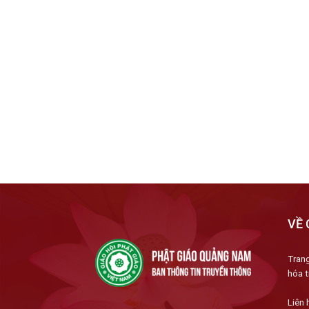
VỀ 
Trang
hóa t
Liên 