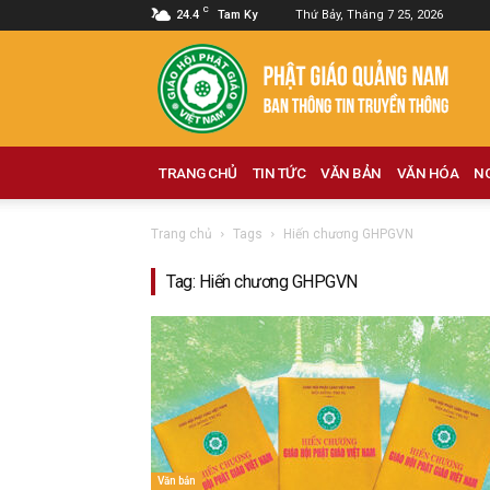
C
24.4
Tam Ky
Thứ Bảy, Tháng 7 25, 2026
Phật
giáo
Quảng
Nam
TRANG CHỦ
TIN TỨC
VĂN BẢN
VĂN HÓA
N
Trang chủ
Tags
Hiến chương GHPGVN
Tag: Hiến chương GHPGVN
Văn bản