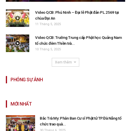
Video QCB: Phú Ninh – Đại lễ Phật đản PL.2569 tại
chùa Đại An
11 Tháng 5, 2025
Video QCB: Trường Trung cấp Phật học Quảng Nam
tổ chức đêm Thiền trà...
10 Tháng 5, 2025
Xem thêm
PHÓNG SỰ ẢNH
MỚI NHẤT
Bắc Trà My: Phân Ban Cư sĩ Phật tử TP.Đà Nẵng tổ
chức trao quà...
30 Tháng 6, 2025