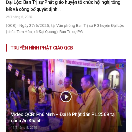
Đại Lộc: Ban Trị sự Phật giáo huyện tổ chức hội nghị tổng
kết và công bố quyết định...
28 Tháng 6, 2025
(QCB) - Ngày 27/6/2025, tại Văn phòng Ban Trị sự PG huyện Đại Lộc
(chùa Tam Hòa, xã Đại Quang), Ban Trị sự PG...
TRUYỀN HÌNH PHẬT GIÁO QCB
Video QCB: Phú Ninh – Đại lễ Phật đản PL.2569 tại
chùa An Khánh
11 Tháng 5, 2025