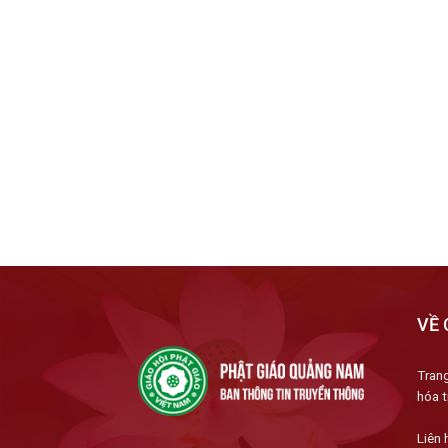
VỀ 
Trang
hóa t
Liên 