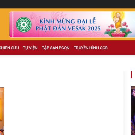
GHIÊN CỨU
TỰ VIỆN
TẬP SAN PGQN
TRUYỀN HÌNH QCB