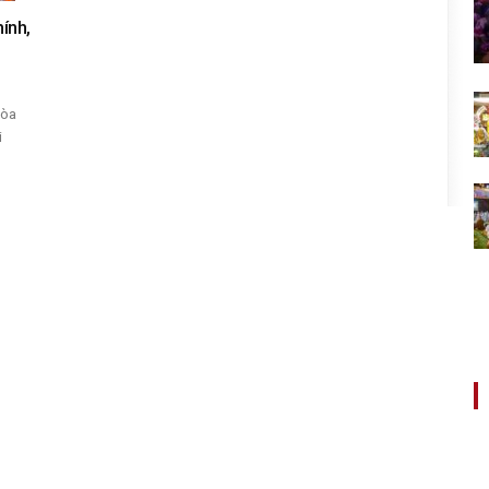
ính,
Hòa
i