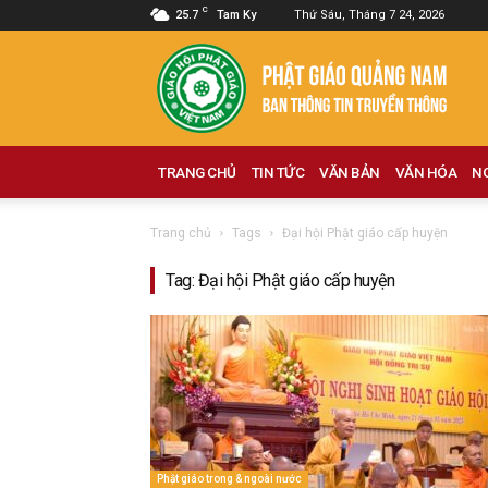
C
25.7
Tam Ky
Thứ Sáu, Tháng 7 24, 2026
Phật
giáo
Quảng
Nam
TRANG CHỦ
TIN TỨC
VĂN BẢN
VĂN HÓA
N
Trang chủ
Tags
Đại hội Phật giáo cấp huyện
Tag: Đại hội Phật giáo cấp huyện
Phật giáo trong & ngoài nước