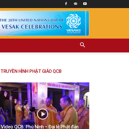
TRUYỀN HÌNH PHẬT GIÁO QCB
Video QCB: Phú Ninh – Đại lễ Phật đản