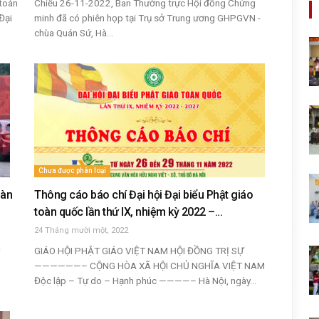
 toàn
Chiều 26-11-2022, Ban Thường trực Hội đồng Chứng
Đại
minh đã có phiên họp tại Trụ sở Trung ương GHPGVN -
chùa Quán Sứ, Hà...
Chưa được phân loại
oàn
Thông cáo báo chí Đại hội Đại biểu Phật giáo
toàn quốc lần thứ IX, nhiệm kỳ 2022 –...
24 Tháng mười một, 2022
i
GIÁO HỘI PHẬT GIÁO VIỆT NAM HỘI ĐỒNG TRỊ SỰ
——————– CỘNG HÒA XÃ HỘI CHỦ NGHĨA VIỆT NAM
Độc lập – Tự do – Hạnh phúc ————– Hà Nội, ngày...