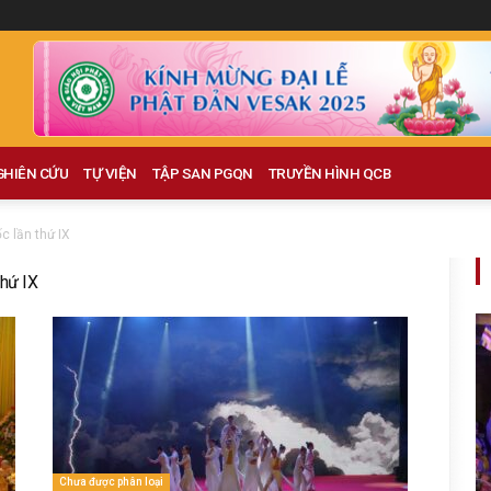
GHIÊN CỨU
TỰ VIỆN
TẬP SAN PGQN
TRUYỀN HÌNH QCB
c lần thứ IX
thứ IX
Chưa được phân loại