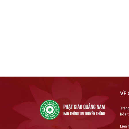
VỀ 
Trang
hóa t
Liên 