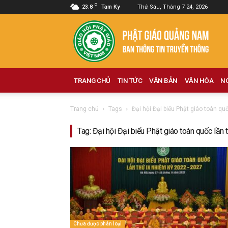
C
23.8
Tam Ky
Thứ Sáu, Tháng 7 24, 2026
Phật
giáo
Quảng
Nam
TRANG CHỦ
TIN TỨC
VĂN BẢN
VĂN HÓA
N
Trang chủ
Tags
Đại hội Đại biểu Phật giáo toàn quố
Tag: Đại hội Đại biểu Phật giáo toàn quốc lần 
Chưa được phân loại