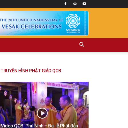
TRUYỀN HÌNH PHẬT GIÁO QCB
Video QCB: Phú Ninh – Đại lễ Phật đản