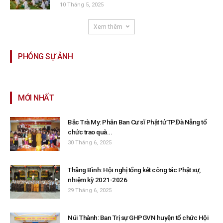
10 Tháng 5, 2025
Xem thêm
PHÓNG SỰ ẢNH
MỚI NHẤT
Bắc Trà My: Phân Ban Cư sĩ Phật tử TP.Đà Nẵng tổ
chức trao quà...
30 Tháng 6, 2025
Thăng Bình: Hội nghị tổng kết công tác Phật sự,
nhiệm kỳ 2021-2026
29 Tháng 6, 2025
Núi Thành: Ban Trị sự GHPGVN huyện tổ chức Hội