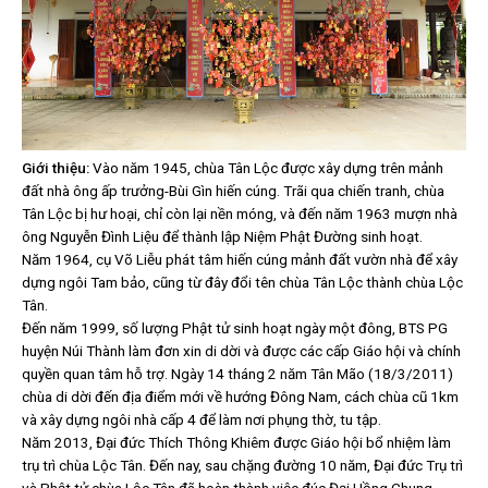
Giới thiệu:
Vào năm 1945, chùa Tân Lộc được xây dựng trên mảnh
đất nhà ông ấp trưởng-Bùi Gìn hiến cúng. Trãi qua chiến tranh, chùa
Tân Lộc bị hư hoại, chỉ còn lại nền móng, và đến năm 1963 mượn nhà
ông Nguyễn Đình Liệu để thành lập Niệm Phật Đường sinh hoạt.
Năm 1964, cụ Võ Liễu phát tâm hiến cúng mảnh đất vườn nhà để xây
dựng ngôi Tam bảo, cũng từ đây đổi tên chùa Tân Lộc thành chùa Lộc
Tân.
Đến năm 1999, số lượng Phật tử sinh hoạt ngày một đông, BTS PG
huyện Núi Thành làm đơn xin di dời và được các cấp Giáo hội và chính
quyền quan tâm hỗ trợ. Ngày 14 tháng 2 năm Tân Mão (18/3/2011)
chùa di dời đến địa điểm mới về hướng Đông Nam, cách chùa cũ 1km
và xây dựng ngôi nhà cấp 4 để làm nơi phụng thờ, tu tập.
Năm 2013, Đại đức Thích Thông Khiêm được Giáo hội bổ nhiệm làm
trụ trì chùa Lộc Tân. Đến nay, sau chặng đường 10 năm, Đại đức Trụ trì
và Phật tử chùa Lộc Tân đã hoàn thành việc đúc Đại Hồng Chung,