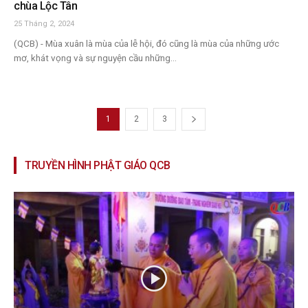
chùa Lộc Tân
25 Tháng 2, 2024
(QCB) - Mùa xuân là mùa của lễ hội, đó cũng là mùa của những ước
mơ, khát vọng và sự nguyện cầu những...
1
2
3
TRUYỀN HÌNH PHẬT GIÁO QCB