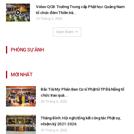
Video QCB: Trường Trung cấp Phật học Quảng Nam
tổ chức đêm Thiền trà...
10 Tháng 5, 2025
Xem thêm
PHÓNG SỰ ẢNH
MỚI NHẤT
Bắc Trà My: Phân Ban Cư sĩ Phật tử TP.Đà Nẵng tổ
chức trao quà...
30 Tháng 6, 2025
Thăng Bình: Hội nghị tổng kết công tác Phật sự,
nhiệm kỳ 2021-2026
29 Tháng 6, 2025