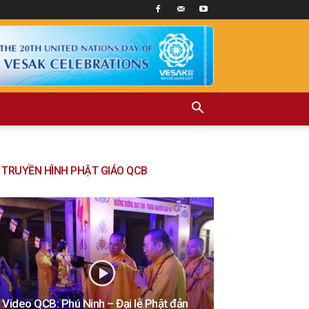
TRUYỀN HÌNH PHẬT GIÁO QCB
Video QCB: Phú Ninh – Đại lễ Phật đản