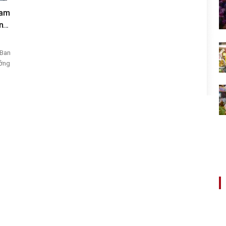
Nam
...
 Ban
ưởng