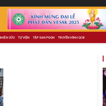
GHIÊN CỨU
TỰ VIỆN
TẬP SAN PGQN
TRUYỀN HÌNH QCB