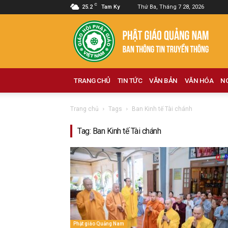
C
25.2
Tam Ky
Thứ Ba, Tháng 7 28, 2026
Phật
giáo
Quảng
Nam
TRANG CHỦ
TIN TỨC
VĂN BẢN
VĂN HÓA
N
Trang chủ
Tags
Ban Kinh tế Tài chánh
Tag: Ban Kinh tế Tài chánh
Phật giáo Quảng Nam