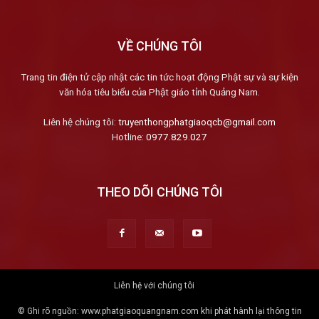
VỀ CHÚNG TÔI
Trang tin điện tử cập nhật các tin tức hoạt động Phật sự và sự kiện
văn hóa tiêu biểu của Phật giáo tỉnh Quảng Nam.
Liên hệ chúng tôi:
truyenthongphatgiaoqcb@gmail.com
Hotline:
0977.829.027
THEO DÕI CHÚNG TÔI
Liên hệ với chúng tôi
© Ghi rõ nguồn: www.phatgiaoquangnam.com khi phát hành lại thông tin