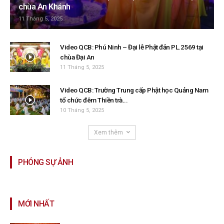
chùa An Khánh
11 Tháng 5, 2025
Video QCB: Phú Ninh – Đại lễ Phật đản PL.2569 tại
chùa Đại An
11 Tháng 5, 2025
Video QCB: Trường Trung cấp Phật học Quảng Nam
tổ chức đêm Thiền trà...
10 Tháng 5, 2025
Xem thêm
PHÓNG SỰ ẢNH
MỚI NHẤT