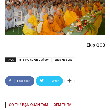
Ekip QCB
TAGS
BTS PG huyện Quế Sơn
chùa Hòa Lạc
Facebook
Twitter
CÓ THỂ BẠN QUAN TÂM
XEM THÊM