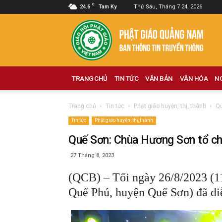
C
24.6
Tam Ky
Thứ Sáu, Tháng 7 24, 2026
Phật
giáo
Quảng
Nam
TRANG CHỦ
TIN TỨC
VĂN BẢN
VĂN HÓA
N
Trang chủ
Tin tức
Phật giáo huyện, thị, thành
Qu
Tin tức
Phật giáo huyện, thị, thành
Quế Sơn: Chùa Hương Sơn tổ ch
27 Tháng 8, 2023
(QCB) – Tối ngày 26/8/2023 (1
Quế Phú, huyện Quế Sơn) đã diễ