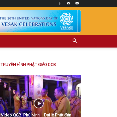
TRUYỀN HÌNH PHẬT GIÁO QCB
Video QCB: Phú Ninh – Đại lễ Phật đản