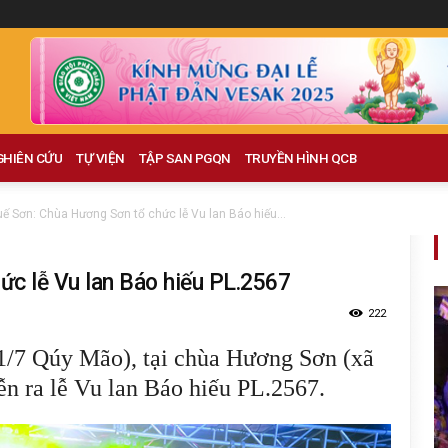
GHIÊN CỨU
TỰ VIỆN
TẬP SAN PGQN
TRUYỀN HÌNH QCB
ế Sơn: Chùa Hương Sơn tổ chức lễ Vu lan Báo hiếu...
ức lễ Vu lan Báo hiếu PL.2567
222
1/7 Qúy Mão), tại chùa Hương Sơn (xã
n ra lễ Vu lan Báo hiếu PL.2567.