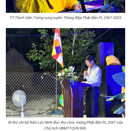
TT.Thích Viên Trừng cung tuyên Thông điệp Phật đản PL.2567-2023
Bí thư chi bộ thôn Lộc Ninh đọc thư chúc mừng Phật đản PL.2567 của
Chủ tịch UBMTTQVN tỉnh.