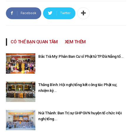
Facebook
Twitter
CÓ THỂ BẠN QUAN TÂM
XEM THÊM
Bắc Trà My: Phân Ban Cư sĩ Phật tử TP.Đà Nẵng tổ...
Thăng Bình: Hội nghị tổng kết công tác Phật sự,
nhiệm kỳ...
Núi Thành: Ban Trị sự GHPGVN huyện tổ chức Hội
nghị tổng...