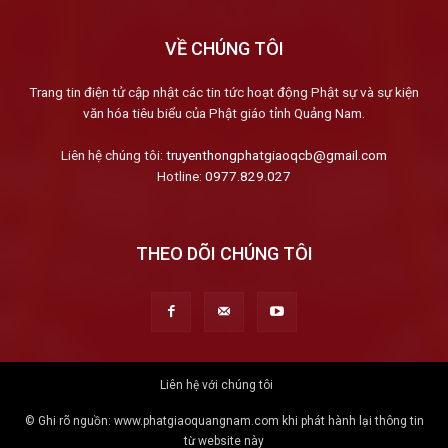
VỀ CHÚNG TÔI
Trang tin điện tử cập nhật các tin tức hoạt động Phật sự và sự kiện
văn hóa tiêu biểu của Phật giáo tỉnh Quảng Nam.
Liên hệ chúng tôi:
truyenthongphatgiaoqcb@gmail.com
Hotline:
0977.829.027
THEO DÕI CHÚNG TÔI
Liên hệ với chúng tôi
© Ghi rõ nguồn: www.phatgiaoquangnam.com khi phát hành lại thông tin
từ website này