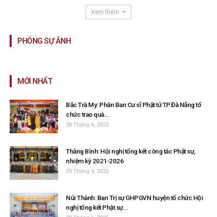
Xem thêm
PHÓNG SỰ ẢNH
MỚI NHẤT
Bắc Trà My: Phân Ban Cư sĩ Phật tử TP.Đà Nẵng tổ
chức trao quà...
30 Tháng 6, 2025
Thăng Bình: Hội nghị tổng kết công tác Phật sự,
nhiệm kỳ 2021-2026
29 Tháng 6, 2025
Núi Thành: Ban Trị sự GHPGVN huyện tổ chức Hội
nghị tổng kết Phật sự...