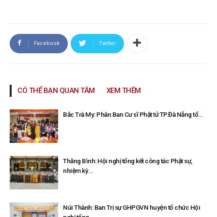
Facebook
Twitter
CÓ THỂ BẠN QUAN TÂM
XEM THÊM
Bắc Trà My: Phân Ban Cư sĩ Phật tử TP.Đà Nẵng tổ...
Thăng Bình: Hội nghị tổng kết công tác Phật sự,
nhiệm kỳ...
Núi Thành: Ban Trị sự GHPGVN huyện tổ chức Hội