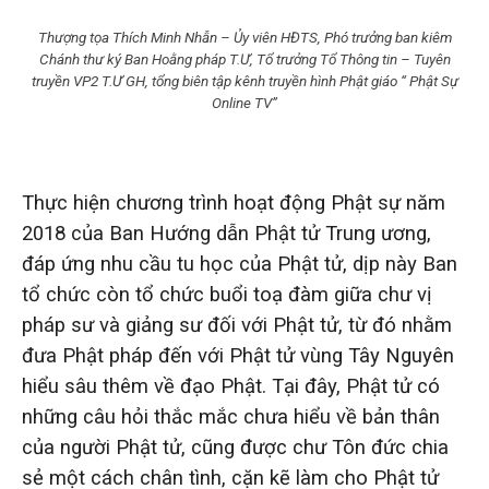
Thượng tọa Thích Minh Nhẫn – Ủy viên HĐTS, Phó trưởng ban kiêm
Chánh thư ký Ban Hoằng pháp T.Ư, Tổ trưởng Tổ Thông tin – Tuyên
truyền VP2 T.Ư GH, tổng biên tập kênh truyền hình Phật giáo “ Phật Sự
Online TV”
Thực hiện chương trình hoạt động Phật sự năm
2018 của Ban Hướng dẫn Phật tử Trung ương,
đáp ứng nhu cầu tu học của Phật tử, dịp này Ban
tổ chức còn tổ chức buổi toạ đàm giữa chư vị
pháp sư và giảng sư đối với Phật tử, từ đó nhằm
đưa Phật pháp đến với Phật tử vùng Tây Nguyên
hiểu sâu thêm về đạo Phật. Tại đây, Phật tử có
những câu hỏi thắc mắc chưa hiểu về bản thân
của người Phật tử, cũng được chư Tôn đức chia
sẻ một cách chân tình, cặn kẽ làm cho Phật tử