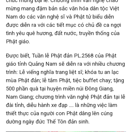
chúc mừng Đại lễ. Chương trình văn nghệ chào
mừng mang đậm bản sắc văn hóa dân tộc Việt
Nam do các văn nghệ sĩ và Phật tử biểu diễn
được diễn ra với các tiết mục có chủ đề ca ngợi
tình yêu quê hương, đất nước, truyền thống của
Phật giáo.
Được biết,
Tuần lễ Phật đản PL.2568 của Phật
giáo tỉnh Quảng Nam sẽ diễn ra với nhiều chương
trình
: Lễ viếng nghĩa trang liệt sĩ; khóa tu an lạc
mùa Phật đản; lễ tắm Phật, tiệc buffet chay; tặng
500 phần quà tại huyện miền núi Đông Giang,
Nam Giang; chương trình văn nghệ Phật đản tại lễ
đài tỉnh, diễu hành xe đạp …. là những việc làm
thiết thực của người con Phật dâng lên cúng
dường ngày đức Thế Tôn đản sinh.