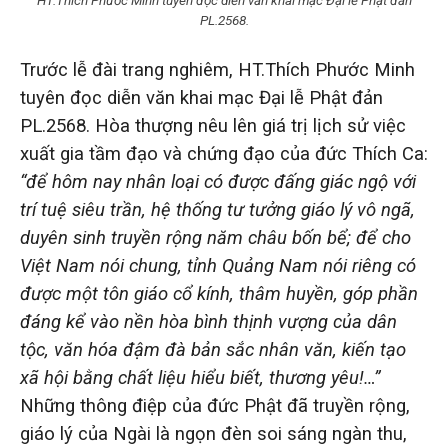
HT.Thích Phước Minh tuyên đọc diễn văn khai mạc Đại lễ Phật đản
PL.2568.
Trước lễ đài trang nghiêm, HT.Thích Phước Minh
tuyên đọc diễn văn khai mạc Đại lễ Phật đản
PL.2568. Hòa thượng nêu lên giá trị lịch sử việc
xuất gia tầm đạo và chứng đạo của đức Thích Ca:
“để hôm nay nhân loại có được đấng giác ngộ với
trí tuệ siêu trần, hệ thống tư tưởng giáo lý vô ngã,
duyên sinh truyền rộng năm châu bốn bể; để cho
Việt Nam nói chung, tỉnh Quảng Nam nói riêng có
được một tôn giáo cổ kính, thâm huyền, góp phần
đáng kể vào nền hòa bình thịnh vượng của dân
tộc, văn hóa đậm đà bản sắc nhân văn, kiến tạo
xã hội bằng chất liệu hiểu biết, thương yêu!…”
Những thông điệp của đức Phật đã truyền rộng,
giáo lý của Ngài là ngọn đèn soi sáng ngàn thu,