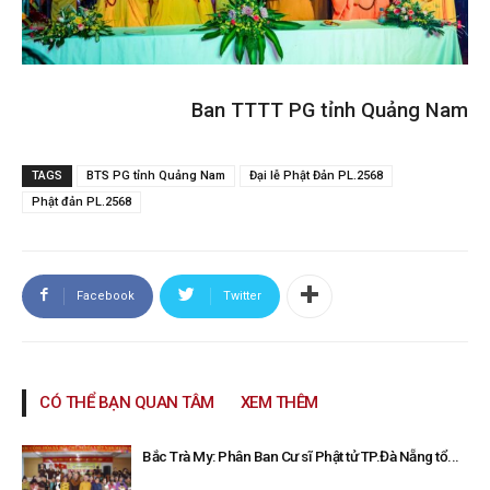
Ban TTTT PG tỉnh Quảng Nam
TAGS
BTS PG tỉnh Quảng Nam
Đại lễ Phật Đản PL.2568
Phật đản PL.2568
Facebook
Twitter
CÓ THỂ BẠN QUAN TÂM
XEM THÊM
Bắc Trà My: Phân Ban Cư sĩ Phật tử TP.Đà Nẵng tổ...