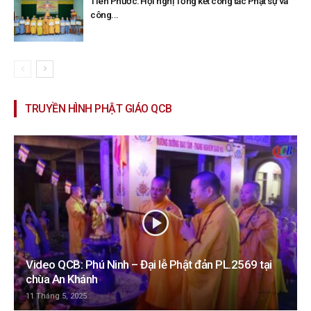
Tiên Phước: Hội nghị Tổng kết công tác Phật sự và
công...
TRUYỀN HÌNH PHẬT GIÁO QCB
Video QCB: Phú Ninh – Đại lễ Phật đản PL.2569 tại
chùa An Khánh
11 Tháng 5, 2025