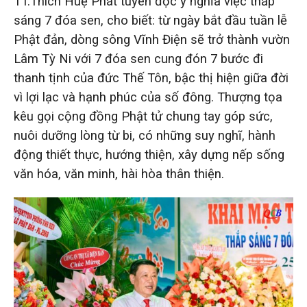
TT.Thích Huệ Phát tuyên đọc ý nghĩa việc thắp
sáng 7 đóa sen, cho biết: từ ngày bắt đầu tuần lễ
Phật đản, dòng sông Vĩnh Điện sẽ trở thành vườn
Lâm Tỳ Ni với 7 đóa sen cung đón 7 bước đi
thanh tịnh của đức Thế Tôn, bậc thị hiện giữa đời
vì lợi lạc và hạnh phúc của số đông. Thượng tọa
kêu gọi cộng đồng Phật tử chung tay góp sức,
nuôi dưỡng lòng từ bi, có những suy nghĩ, hành
động thiết thực, hướng thiện, xây dựng nếp sống
văn hóa, văn minh, hài hòa thân thiện.