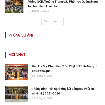
Video QCB: Trường Trung cấp Phật học Quảng Nam
tổ chức đêm Thiền trà...
10 Tháng 5, 2025
Xem thêm
PHÓNG SỰ ẢNH
MỚI NHẤT
Bắc Trà My: Phân Ban Cư sĩ Phật tử TP.Đà Nẵng tổ
chức trao quà...
30 Tháng 6, 2025
Thăng Bình: Hội nghị tổng kết công tác Phật sự,
nhiệm kỳ 2021-2026
29 Tháng 6, 2025