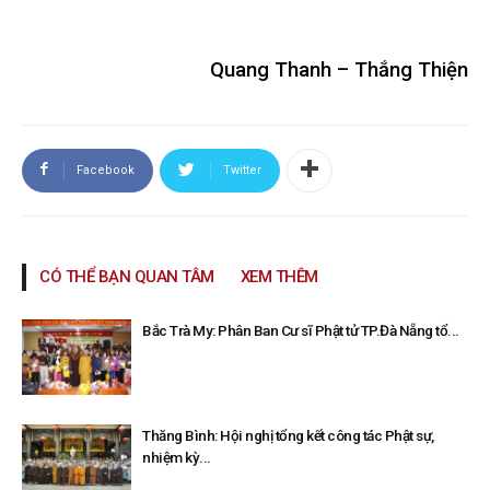
Quang Thanh – Thắng Thiện
Facebook
Twitter
CÓ THỂ BẠN QUAN TÂM
XEM THÊM
Bắc Trà My: Phân Ban Cư sĩ Phật tử TP.Đà Nẵng tổ...
Thăng Bình: Hội nghị tổng kết công tác Phật sự,
nhiệm kỳ...