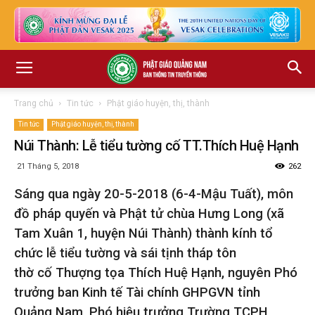
Trang chủ
Tin tức
Phật giáo huyện, thị, thành
Tin tức
Phật giáo huyện, thị, thành
Núi Thành: Lễ tiểu tường cố TT.Thích Huệ Hạnh
21 Tháng 5, 2018
262
Sáng qua ngày 20-5-2018 (6-4-Mậu Tuất),
môn
đồ pháp quyến và Phật tử chùa Hưng Long (xã
Tam Xuân 1, huyện Núi Thành) thành kính tổ
chức lễ tiểu tường và sái tịnh tháp tôn
thờ cố Thượng tọa Thích Huệ Hạnh, nguyên
Phó
trưởng ban Kinh tế Tài chính GHPGVN tỉnh
Quảng Nam, Phó hiệu trưởng Trường TCPH