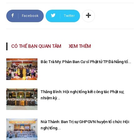
Facebook
Twitter
CÓ THỂ BẠN QUAN TÂM
XEM THÊM
Bắc Trà My: Phân Ban Cư sĩ Phật tử TP.Đà Nẵng tổ...
Thăng Bình: Hội nghị tổng kết công tác Phật sự,
nhiệm kỳ...
Núi Thành: Ban Trị sự GHPGVN huyện tổ chức Hội
nghị tổng...