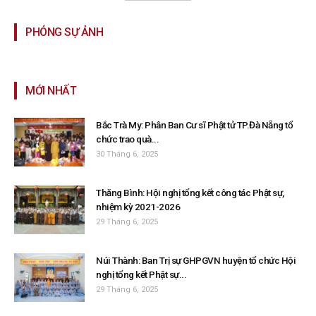
PHÓNG SỰ ẢNH
MỚI NHẤT
Bắc Trà My: Phân Ban Cư sĩ Phật tử TP.Đà Nẵng tổ
chức trao quà...
30 Tháng 6, 2025
Thăng Bình: Hội nghị tổng kết công tác Phật sự,
nhiệm kỳ 2021-2026
29 Tháng 6, 2025
Núi Thành: Ban Trị sự GHPGVN huyện tổ chức Hội
nghị tổng kết Phật sự...
29 Tháng 6, 2025