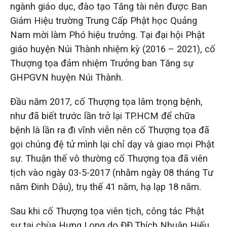
ngành giáo dục, đào tạo Tăng tài nên được Ban
Giám Hiệu trường Trung Cấp Phật học Quảng
Nam mời làm Phó hiệu trưởng. Tại đại hội Phật
giáo huyện Núi Thành nhiệm kỳ (2016 – 2021), cố
Thượng tọa đảm nhiệm Trưởng ban Tăng sự
GHPGVN huyện Núi Thành.
Đầu năm 2017, cố Thượng tọa lâm trọng bệnh,
như đã biết trước lần trở lại TP.HCM để chữa
bệnh là lần ra đi vĩnh viễn nên cố Thượng tọa đã
gọi chúng đệ tử mình lại chỉ dạy và giao mọi Phật
sự. Thuận thế vô thường cố Thượng tọa đã viên
tịch vào ngày 03-5-2017 (nhằm ngày 08 tháng Tư
năm Đinh Dậu), trụ thế 41 năm, hạ lạp 18 năm.
Sau khi cố Thượng tọa viên tịch, công tác Phật
sự tại chùa Hưng Long do ĐĐ.Thích Nhuận Hiếu