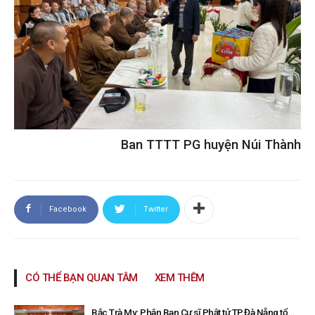
Ban TTTT PG huyện Núi Thành
Facebook
Twitter
CÓ THỂ BẠN QUAN TÂM
XEM THÊM
Bắc Trà My: Phân Ban Cư sĩ Phật tử TP.Đà Nẵng tổ...