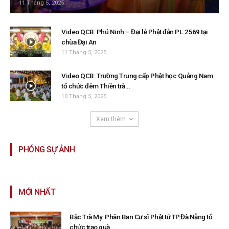
11 Tháng 5, 2025
Video QCB: Phú Ninh – Đại lễ Phật đản PL.2569 tại
chùa Đại An
11 Tháng 5, 2025
Video QCB: Trường Trung cấp Phật học Quảng Nam
tổ chức đêm Thiền trà...
10 Tháng 5, 2025
Xem thêm
PHÓNG SỰ ẢNH
MỚI NHẤT
Bắc Trà My: Phân Ban Cư sĩ Phật tử TP.Đà Nẵng tổ
chức trao quà...