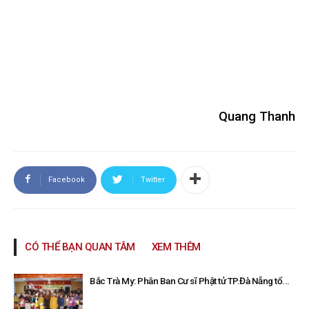
Quang Thanh
Facebook
Twitter
CÓ THỂ BẠN QUAN TÂM
XEM THÊM
Bắc Trà My: Phân Ban Cư sĩ Phật tử TP.Đà Nẵng tổ...