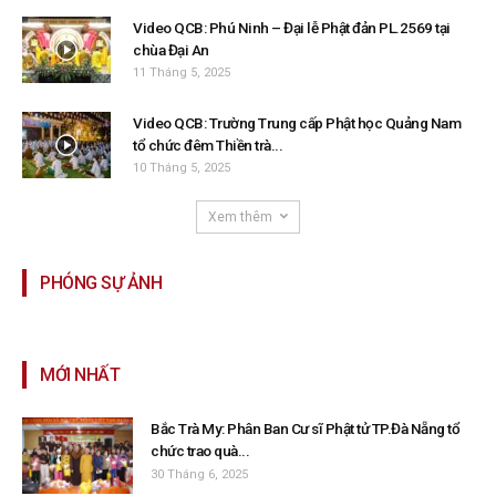
Video QCB: Phú Ninh – Đại lễ Phật đản PL.2569 tại
chùa Đại An
11 Tháng 5, 2025
Video QCB: Trường Trung cấp Phật học Quảng Nam
tổ chức đêm Thiền trà...
10 Tháng 5, 2025
Xem thêm
PHÓNG SỰ ẢNH
MỚI NHẤT
Bắc Trà My: Phân Ban Cư sĩ Phật tử TP.Đà Nẵng tổ
chức trao quà...
30 Tháng 6, 2025