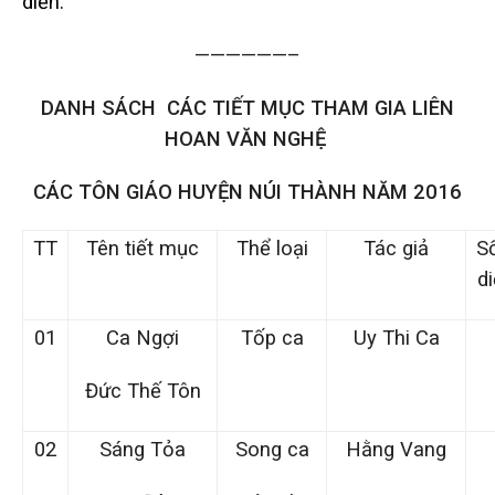
diễn.
——————–
DANH SÁCH CÁC TIẾT MỤC THAM GIA LIÊN
HOAN VĂN NGHỆ
CÁC TÔN GIÁO HUYỆN NÚI THÀNH NĂM 2016
TT
Tên tiết mục
Thể loại
Tác giả
S
di
01
Ca Ngợi
Tốp ca
Uy Thi Ca
Đức Thế Tôn
02
Sáng Tỏa
Song ca
Hằng Vang