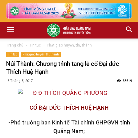
Trang chủ
Tin tức
Phật giáo huyện, thị, thành
Tin tức
Phật giáo huyện, thị, thành
Núi Thành: Chương trình tang lễ cố Đại đức
Thích Huệ Hạnh
5 Tháng 5, 2017
33619
CỐ ĐẠI DỨC THÍCH HUỆ HẠNH
-Phó trưởng ban Kinh tế Tài chính GHPGVN tỉnh
Quảng Nam;