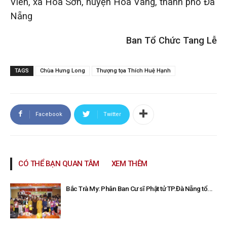
Viên, xã Hòa Sơn, huyện Hòa Vang, thành phố Đà
Nẵng
Ban Tổ Chức Tang Lễ
TAGS
Chùa Hưng Long
Thượng tọa Thích Huệ Hạnh
Facebook
Twitter
CÓ THỂ BẠN QUAN TÂM
XEM THÊM
Bắc Trà My: Phân Ban Cư sĩ Phật tử TP.Đà Nẵng tổ...