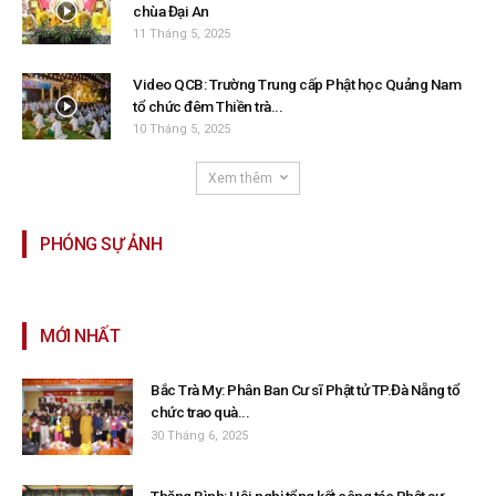
chùa Đại An
11 Tháng 5, 2025
Video QCB: Trường Trung cấp Phật học Quảng Nam
tổ chức đêm Thiền trà...
10 Tháng 5, 2025
Xem thêm
PHÓNG SỰ ẢNH
MỚI NHẤT
Bắc Trà My: Phân Ban Cư sĩ Phật tử TP.Đà Nẵng tổ
chức trao quà...
30 Tháng 6, 2025