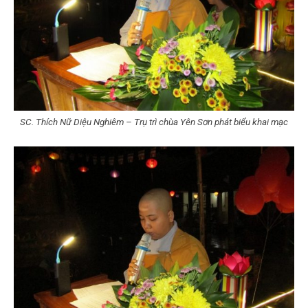
SC. Thích Nữ Diệu Nghiêm – Trụ trì chùa Yên Sơn phát biểu khai mạc