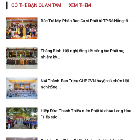
CÓ THỂ BẠN QUAN TÂM
XEM THÊM
Bắc Trà My: Phân Ban Cư sĩ Phật tử TP.Đà Nẵng tổ...
Thăng Bình: Hội nghị tổng kết công tác Phật sự,
nhiệm kỳ...
Núi Thành: Ban Trị sự GHPGVN huyện tổ chức Hội
nghị tổng...
Hiệp Đức: Thanh Thiếu niên Phật tử chùa Long Hoa
“Tiếp sức...