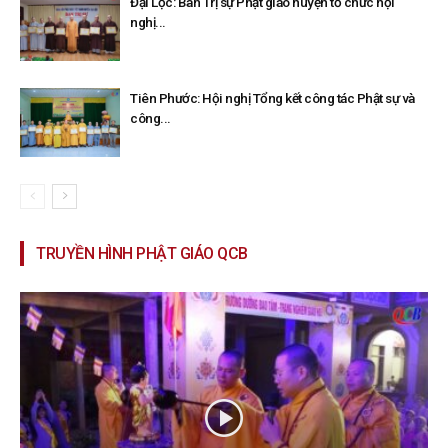
Đại Lộc: Ban Trị sự Phật giáo huyện tổ chức hội
nghị...
Tiên Phước: Hội nghị Tổng kết công tác Phật sự và
công...
TRUYỀN HÌNH PHẬT GIÁO QCB