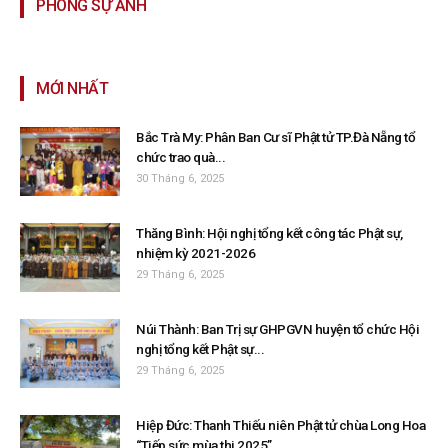
PHÓNG SỰ ẢNH
MỚI NHẤT
Bắc Trà My: Phân Ban Cư sĩ Phật tử TP.Đà Nẵng tổ
chức trao quà...
30 Tháng 6, 2025
Thăng Bình: Hội nghị tổng kết công tác Phật sự,
nhiệm kỳ 2021-2026
29 Tháng 6, 2025
Núi Thành: Ban Trị sự GHPGVN huyện tổ chức Hội
nghị tổng kết Phật sự...
29 Tháng 6, 2025
Hiệp Đức: Thanh Thiếu niên Phật tử chùa Long Hoa
“Tiếp sức mùa thi 2025”