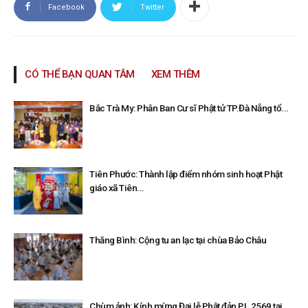
Facebook
Twitter
CÓ THỂ BẠN QUAN TÂM
XEM THÊM
Bắc Trà My: Phân Ban Cư sĩ Phật tử TP.Đà Nẵng tổ...
Tiên Phước: Thành lập điểm nhóm sinh hoạt Phật
giáo xã Tiên...
Thăng Bình: Cộng tu an lạc tại chùa Bảo Châu
Chùm ảnh: Kính mừng Đại lễ Phật đản PL.2569 tại