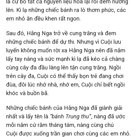
là cứ bỏ tất cả nguyên liệu hòa lại rồi đem nướng
lên. Kì lạ những chiếc bánh ra lò thơm phức, các
em nhỏ ăn đều khen rất ngon.
Sau đó, Hằng Nga trở về cung trăng và đem
những chiếc bánh để dự thi. Nhưng vì Cuội lưu
luyến không muốn rời xa Hằng Nga nên đã nắm
lấy tay nàng và sức mạnh kì lạ đã kéo cả chàng
cùng cây đa đầu làng lên tận cung trăng. Ngồi
trên cây đa, Cuội có thể thấy bọn trẻ đang chơi
đùa, đôi lúc nhớ nhà, nhớ em, Cuội chỉ biết ngồi
khóc và buồn bã.
Những chiếc bánh của Hằng Nga đã giành giải
nhất và lấy tên là
“bánh Trung thu”
, nàng đã ước
mỗi năm cứ rằm tháng tám, nàng cùng chú
Cuội được xuống trần gian chơi cùng các em nhỏ.