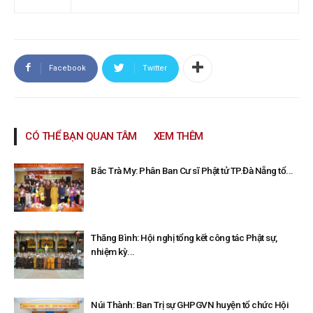
Facebook
Twitter
CÓ THỂ BẠN QUAN TÂM
XEM THÊM
Bắc Trà My: Phân Ban Cư sĩ Phật tử TP.Đà Nẵng tổ...
Thăng Bình: Hội nghị tổng kết công tác Phật sự,
nhiệm kỳ...
Núi Thành: Ban Trị sự GHPGVN huyện tổ chức Hội