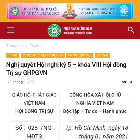
Trang chủ
Tin tức
Tin tức
Phật giáo trong & ngoài nước
Văn bản giáo hội
Văn bản
Nghị quyết Hội nghị kỳ 5 – khóa VIII Hội đồng
Trị sự GHPGVN
20 Tháng 1, 2021
141
GIÁO HỘI PHẬT GIÁO
CỘNG HÒA XÃ HỘI CHỦ
VIỆT NAM
NGHĨA VIỆT NAM
HỘI ĐỒNG TRỊ SỰ
Độc lập – Tự do – Hạnh phúc
________________
__________________
Số : 028 /NQ-
Tp. Hồ Chí Minh, ngày 18
HĐTS
tháng 01 năm 2021