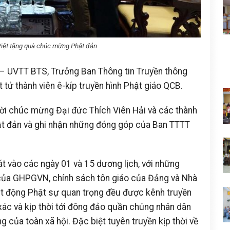
iệt tặng quà chúc mừng Phật đản
 – UVTT BTS, Trưởng Ban Thông tin Truyền thông
ử thành viên ê-kíp truyền hình Phật giáo QCB.
lời chúc mừng Đại đức Thích Viên Hải và các thành
hật đản và ghi nhận những đóng góp của Ban TTTT
át vào các ngày 01 và 15 dương lịch, với những
g của GHPGVN, chính sách tôn giáo của Đảng và Nhà
oạt động Phật sự quan trọng đều được kênh truyền
xác và kịp thời tới đông đảo quần chúng nhân dân
g của toàn xã hội. Đặc biệt tuyên truyền kịp thời về