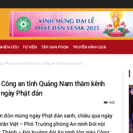
GHIÊN CỨU
TỰ VIỆN
TẬP SAN PGQN
TRUYỀN HÌNH QCB
ạo Phòng An ninh Đối nội Công an tỉnh Quảng Nam...
i Công an tỉnh Quảng Nam thăm kênh
 ngày Phật đản
542
n đón mừng ngày Phật đản sanh, chiều qua ngày
Văn Việt – Phó Trưởng phòng An ninh Đối nội
Thành – Đội trưởng đội An ninh tôn giáo Công