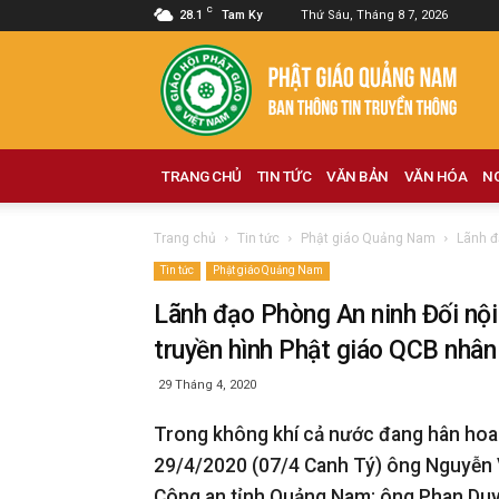
C
28.1
Tam Ky
Thứ Sáu, Tháng 8 7, 2026
Phật
giáo
Quảng
Nam
TRANG CHỦ
TIN TỨC
VĂN BẢN
VĂN HÓA
N
Trang chủ
Tin tức
Phật giáo Quảng Nam
Lãnh đ
Tin tức
Phật giáo Quảng Nam
Lãnh đạo Phòng An ninh Đối nộ
truyền hình Phật giáo QCB nhân
29 Tháng 4, 2020
Trong không khí cả nước đang hân hoa
29/4/2020 (07/4 Canh Tý) ông Nguyễn 
Công an tỉnh Quảng Nam; ông Phan Duy 