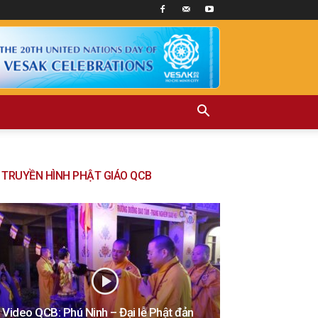
TRUYỀN HÌNH PHẬT GIÁO QCB
Video QCB: Phú Ninh – Đại lễ Phật đản