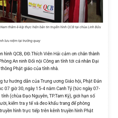
Nam thăm ê-kíp thực hiện bản tin truyền hình QCB tại chùa Linh Bửu
nh lưu niệm tại trường quay
ền hình QCB, ĐĐ.Thích Viên Hải cảm ơn chân thành
hòng An ninh Đối nội Công an tỉnh tới cá nhân Đại
thông Phật giáo của tỉnh nhà.
ông tư hướng dẫn của Trung ương Giáo hội, Phật Đản
lúc 07 giờ 30, ngày 15-4 năm Canh Tý (tức ngày 07-
tỉnh (chùa Đạo Nguyên, TP.Tam Kỳ), giới hạn số
ời, kiểm tra y tế và đeo khẩu trang để phòng
ruyền hình trực tiếp trên kênh truyền hình Phật