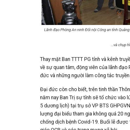
Lãnh đạo Phòng An ninh Đối nội Công an tỉnh Quảng 
…và chụp hì
Thay mặt Ban TTTT PG tỉnh và kênh truy
về sự quan tâm, động viên của lãnh đạo P
đức và những người làm công tác truyền 
Đại đức còn cho biết, trên tinh thần Th
năm nay Ban Trị sự tỉnh sẽ tổ chức vào 
5 dương lịch) tại trụ sở VP BTS GHPGVN 
lượng đại biểu tham gia không quá 20 ngư
chống dịch bệnh Covid-19. Buổi lễ được t