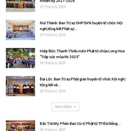
nhiệm kỳ 2021-2026
29 Tháng 6, 2025
Núi Thành: Ban Trị sự GHPGVN huyện tổ chức Hội
nghị tổng kết Phật sự...
29 Tháng 6, 2025
Hiệp Đức: Thanh Thiếu niên Phật tử chùa Long Hoa
“Tiếp sức mùa thi 2025”
28 Tháng 6, 2025
Đại Lộc: Ban Trị sự Phật giáo huyện tổ chức hội nghị
tổng kết và...
28 Tháng 6, 2025
Xem thêm
Bắc Trà My: Phân Ban Cư sĩ Phật tử TP.Đà Nẵng...
30 Tháng 6, 2025