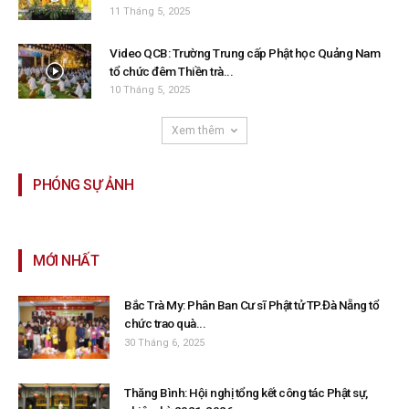
11 Tháng 5, 2025
Video QCB: Trường Trung cấp Phật học Quảng Nam
tổ chức đêm Thiền trà...
10 Tháng 5, 2025
Xem thêm
PHÓNG SỰ ẢNH
MỚI NHẤT
Bắc Trà My: Phân Ban Cư sĩ Phật tử TP.Đà Nẵng tổ
chức trao quà...
30 Tháng 6, 2025
Thăng Bình: Hội nghị tổng kết công tác Phật sự,