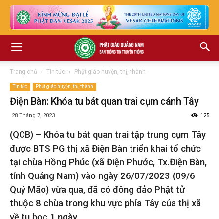
Trang chủ
Tin tức
Phật giáo huyện, thị, thành
Tin tức
Phật giáo huyện, thị, thành
Điện Bàn: Khóa tu bát quan trai cụm cánh Tây
28 Tháng 7, 2023
125
(QCB) – Khóa tu bát quan trai tập trung cụm Tây
được BTS PG thị xã Điện Bàn triển khai tổ chức
tại chùa Hồng Phúc (xã Điện Phước, Tx.Điện Bàn,
tỉnh Quảng Nam) vào ngày 26/07/2023 (09/6
Quý Mão) vừa qua, đã có đông đảo Phật tử
thuộc 8 chùa trong khu vực phía Tây của thị xã
về tu học 1 ngày.