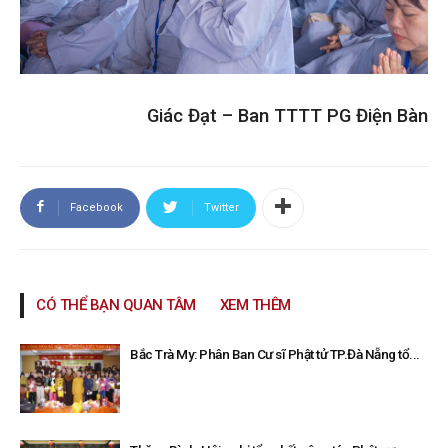
Giác Đạt – Ban TTTT PG Điện Bàn
Facebook
Twitter
CÓ THỂ BẠN QUAN TÂM
XEM THÊM
Bắc Trà My: Phân Ban Cư sĩ Phật tử TP.Đà Nẵng tổ...