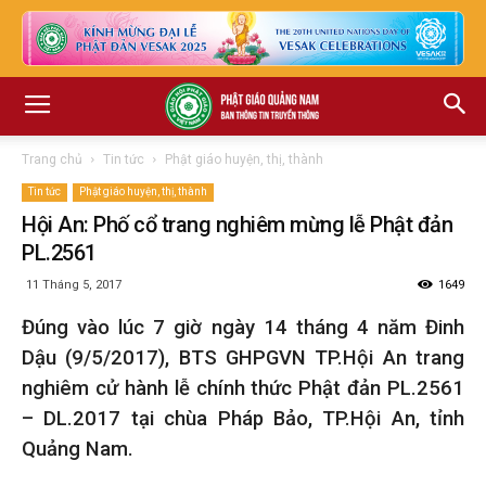
Trang chủ
Tin tức
Phật giáo huyện, thị, thành
Tin tức
Phật giáo huyện, thị, thành
Hội An: Phố cổ trang nghiêm mừng lễ Phật đản
PL.2561
11 Tháng 5, 2017
1649
Đúng vào lúc 7 gi
ờ
ngày 14 tháng 4 năm Đinh
D
ậ
u (9/5/2017), BTS GHPGVN TP.H
ộ
i An trang
nghiêm cử hành lễ chính thức
Ph
ậ
t đ
ả
n PL.2561
– DL.2017 tại chùa Pháp Bảo, TP.Hội An, tỉnh
Quảng Nam.