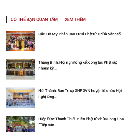
CÓ THỂ BẠN QUAN TÂM
XEM THÊM
Bắc Trà My: Phân Ban Cư sĩ Phật tử TP.Đà Nẵng tổ...
Thăng Bình: Hội nghị tổng kết công tác Phật sự,
nhiệm kỳ...
Núi Thành: Ban Trị sự GHPGVN huyện tổ chức Hội
nghị tổng...
Hiệp Đức: Thanh Thiếu niên Phật tử chùa Long Hoa
“Tiếp sức...