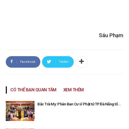
Sáu Phạm
Facebook
Twitter
CÓ THỂ BẠN QUAN TÂM
XEM THÊM
Bắc Trà My: Phân Ban Cư sĩ Phật tử TP.Đà Nẵng tổ...