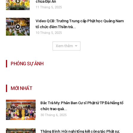
chùa Đại An
11 Tháng 5, 2025
Video QCB: Trường Trung cấp Phật học Quảng Nam
tổ chức đêm Thiền trà...
10 Tháng 5, 2025
Xem thêm
PHÓNG SỰ ẢNH
MỚI NHẤT
Bắc Trà My: Phân Ban Cư sĩ Phật tử TP.Đà Nẵng tổ
chức trao quà...
30 Tháng 6, 2025
Thăng Bình: Hội nghị tổng kết công tác Phật sự,