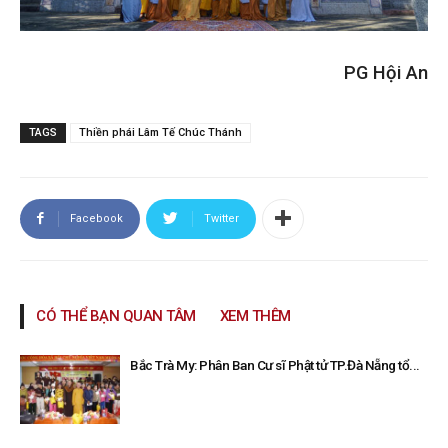
PG Hội An
TAGS
Thiền phái Lâm Tế Chúc Thánh
Facebook
Twitter
CÓ THỂ BẠN QUAN TÂM
XEM THÊM
Bắc Trà My: Phân Ban Cư sĩ Phật tử TP.Đà Nẵng tổ...