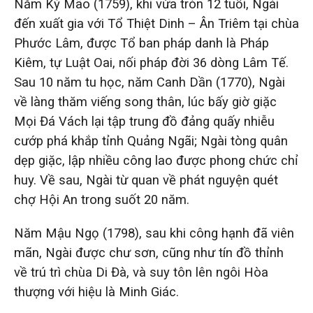
Năm Kỷ Mão (1759), khi vừa tròn 12 tuổi, Ngài
đến xuất gia với Tổ Thiệt Dinh – Ân Triêm tại chùa
Phước Lâm, được Tổ ban pháp danh là Pháp
Kiêm, tự Luật Oai, nối pháp đời 36 dòng Lâm Tế.
Sau 10 năm tu học, năm Canh Dần (1770), Ngài
về làng thăm viếng song thân, lúc bấy giờ giặc
Mọi Đá Vách lại tập trung đồ đảng quấy nhiễu
cướp phá khắp tỉnh Quảng Ngãi; Ngài tòng quân
dẹp giặc, lập nhiều công lao được phong chức chỉ
huy. Về sau, Ngài từ quan về phát nguyện quét
chợ Hội An trong suốt 20 năm.
Năm Mậu Ngọ (1798), sau khi công hạnh đã viên
mãn, Ngài được chư sơn, cũng như tín đồ thỉnh
về trú trì chùa Di Đà, và suy tôn lên ngôi Hòa
thượng với hiệu là Minh Giác.