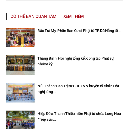
CÓ THỂ BẠN QUAN TÂM
XEM THÊM
Bắc Trà My: Phân Ban Cư sĩ Phật tử TP.Đà Nẵng tổ...
Thăng Bình: Hội nghị tổng kết công tác Phật sự,
nhiệm kỳ...
Núi Thành: Ban Trị sự GHPGVN huyện tổ chức Hội
nghị tổng...
Hiệp Đức: Thanh Thiếu niên Phật tử chùa Long Hoa
“Tiếp sức...