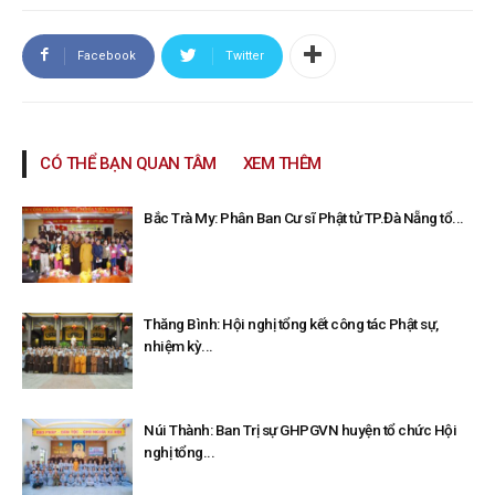
Facebook
Twitter
CÓ THỂ BẠN QUAN TÂM
XEM THÊM
Bắc Trà My: Phân Ban Cư sĩ Phật tử TP.Đà Nẵng tổ...
Thăng Bình: Hội nghị tổng kết công tác Phật sự,
nhiệm kỳ...
Núi Thành: Ban Trị sự GHPGVN huyện tổ chức Hội
nghị tổng...