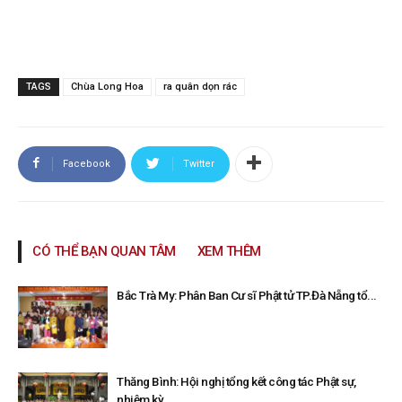
TAGS
Chùa Long Hoa
ra quân dọn rác
Facebook
Twitter
CÓ THỂ BẠN QUAN TÂM
XEM THÊM
Bắc Trà My: Phân Ban Cư sĩ Phật tử TP.Đà Nẵng tổ...
Thăng Bình: Hội nghị tổng kết công tác Phật sự,
nhiệm kỳ...