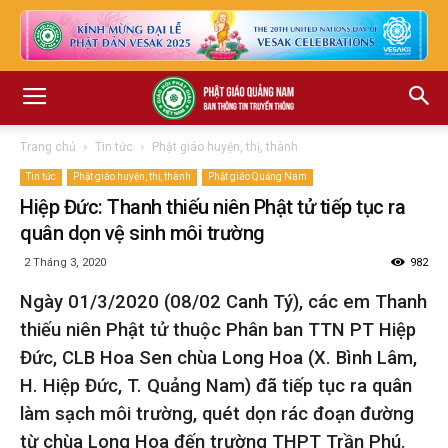
Trang chủ
Tin tức
Phật giáo huyện, thị, thành
Tin tức
Phật giáo huyện, thị, thành
Phật giáo Quảng Nam
Hiệp Đức: Thanh thiếu niên Phật tử tiếp tục ra
quân dọn vệ sinh môi trường
2 Tháng 3, 2020
982
Ngày 01/3/2020 (08/02 Canh Tý), các em Thanh
thiếu niên Phật tử thuộc Phân ban TTN PT Hiệp
Đức, CLB Hoa Sen chùa Long Hoa (X. Bình Lâm,
H. Hiệp Đức, T. Quảng Nam) đã tiếp tục ra quân
làm sạch môi trường, quét dọn rác đoạn đường
từ chùa Long Hoa đến trường THPT Trần Phú.