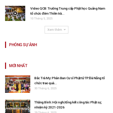
Video QCB: Trường Trung cấp Phật học Quảng Nam
tổ chức đêm Thiền trà...
10 Tháng 5, 2025
Xem thêm
PHÓNG SỰ ẢNH
MỚI NHẤT
Bắc Trà My: Phân Ban Cư sĩ Phật tử TP.Đà Nẵng tổ
chức trao quà...
30 Tháng 6, 2025
Thăng Bình: Hội nghị tổng kết công tác Phật sự,
nhiệm kỳ 2021-2026
29 Tháng 6, 2025