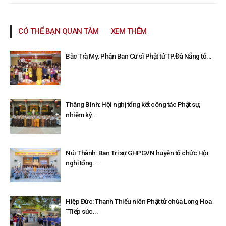
CÓ THỂ BẠN QUAN TÂM
XEM THÊM
Bắc Trà My: Phân Ban Cư sĩ Phật tử TP.Đà Nẵng tổ...
Thăng Bình: Hội nghị tổng kết công tác Phật sự,
nhiệm kỳ...
Núi Thành: Ban Trị sự GHPGVN huyện tổ chức Hội
nghị tổng...
Hiệp Đức: Thanh Thiếu niên Phật tử chùa Long Hoa
“Tiếp sức...