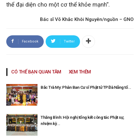
thể đại diện cho một cơ thể khỏe mạnh”.
Bác sĩ Võ Khắc Khôi Nguyên/nguồn – GNO
Facebook
Twitter
CÓ THỂ BẠN QUAN TÂM
XEM THÊM
Bắc Trà My: Phân Ban Cư sĩ Phật tử TP.Đà Nẵng tổ...
Thăng Bình: Hội nghị tổng kết công tác Phật sự,
nhiệm kỳ...