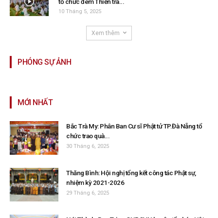
tổ chức đêm Thiền trà...
10 Tháng 5, 2025
Xem thêm
PHÓNG SỰ ẢNH
MỚI NHẤT
Bắc Trà My: Phân Ban Cư sĩ Phật tử TP.Đà Nẵng tổ
chức trao quà...
30 Tháng 6, 2025
Thăng Bình: Hội nghị tổng kết công tác Phật sự,
nhiệm kỳ 2021-2026
29 Tháng 6, 2025