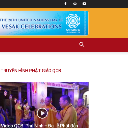
TRUYỀN HÌNH PHẬT GIÁO QCB
Video QCB: Phú Ninh – Đại lễ Phật đản