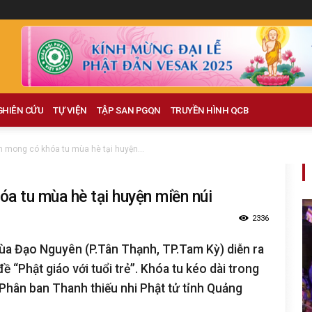
GHIÊN CỨU
TỰ VIỆN
TẬP SAN PGQN
TRUYỀN HÌNH QCB
m mong có khóa tu mùa hè tại huyện...
a tu mùa hè tại huyện miền núi
2336
hùa Đạo Nguyên (P.Tân Thạnh, TP.Tam Kỳ) diễn ra
ề “Phật giáo với tuổi trẻ”. Khóa tu kéo dài trong
Phân ban Thanh thiếu nhi Phật tử tỉnh Quảng