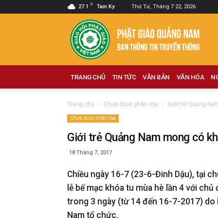
C
27.1
Tam Ky
Thứ Tư, Tháng 7 22, 2026
Phật
giáo
Quảng
Nam
TRANG CHỦ
TIN TỨC
VĂN BẢN
VĂN HÓA
N
Trang chủ
Chưa được phân loại
Giới trẻ Quảng Na
Chưa được phân loại
Giới trẻ Quảng Nam mong có khó
18 Tháng 7, 2017
Chiều ngày 16-7 (23-6-Đinh Dậu), tại c
lễ bế mạc khóa tu mùa hè lần 4 với chủ đ
trong 3 ngày (từ 14 đến 16-7-2017) do 
Nam tổ chức.