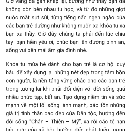
Giờ vàng đã gần khép lại, dường như thầy bạn đã
không còn bên nhau tu học, và từ đó những giọt
nước mắt sụt sùi, từng tiếng nấc ngẹn ngào của
các bạn trẻ dường như không muốn xa khóa tu xa
bạn xa thầy. Giờ đây chúng ta phải đến lúc chia
tay! bạn hiền yêu ơi, chúc bạn lên đường bình an,
sống vui bên mái ấm gia đình nhé.
Khóa tu mùa hè dành cho bạn trẻ là cơ hội quý
báu để xây dựng lại những nét đẹp trong tâm hồn
con người, là nền tảng vững chắc cho các bạn trẻ
trong tương lai khi phải đối diện với đời sống quá
nhiều phức tạp, bất an. Tạo dựng niềm tin và sức
mạnh về một lối sống lành mạnh, bảo tồn những
giá trị tinh thần cao đẹp của Dân tộc, hướng đến
đời sống “Chân – Thiện – Mỹ”, xa rời các tệ nạn
tiêu cực của xã hội, hướng đến phát triển tương