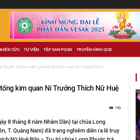
GHIÊN CỨU
TỰ VIỆN
TẬP SAN PGQN
TRUYỀN HÌNH QCB
y Xuyên: Lễ truy niệm, phụng tống kim quan Ni Trưởng Thích...
 tống kim quan Ni Trưởng Thích Nữ Huệ
730
ày 8 tháng 8 năm Nhâm Dần) tại chùa Long
n, T. Quảng Nam) đã trang nghiêm diễn ra lễ truy
hích Nữ Huệ Bổn – Trụ trì chùa Long Phước trà