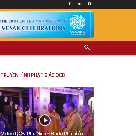
TRUYỀN HÌNH PHẬT GIÁO QCB
Video QCB: Phú Ninh – Đại lễ Phật đản