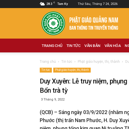
C
28.3
Tam Ky
Thứ Sáu, Tháng 7 24, 2026
Phật
giáo
Quảng
Nam
TRANG CHỦ
TIN TỨC
VĂN BẢN
VĂN HÓA
N
Trang chủ
Tin tức
Phật giáo huyện, thị, thành
Du
Tin tức
Phật giáo huyện, thị, thành
Duy Xuyên: Lễ truy niệm, phụng
Bổn trà tỳ
3 Tháng 9, 2022
(QCB) – Sáng ngày 03/9/2022 (nhằm ng
Phước (thị trấn Nam Phước, H. Duy Xuyê
niệm, phụng tống kim quan Ni trưởng T