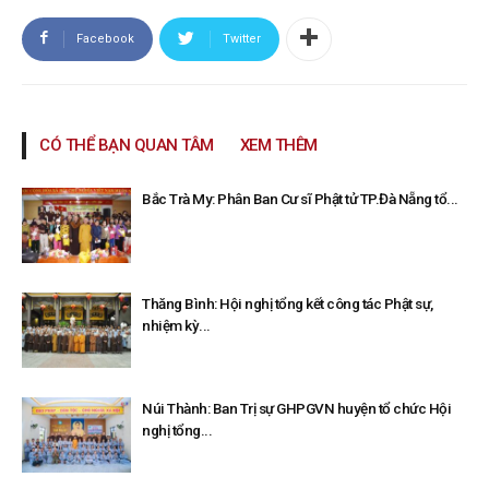
Facebook
Twitter
CÓ THỂ BẠN QUAN TÂM
XEM THÊM
Bắc Trà My: Phân Ban Cư sĩ Phật tử TP.Đà Nẵng tổ...
Thăng Bình: Hội nghị tổng kết công tác Phật sự,
nhiệm kỳ...
Núi Thành: Ban Trị sự GHPGVN huyện tổ chức Hội
nghị tổng...