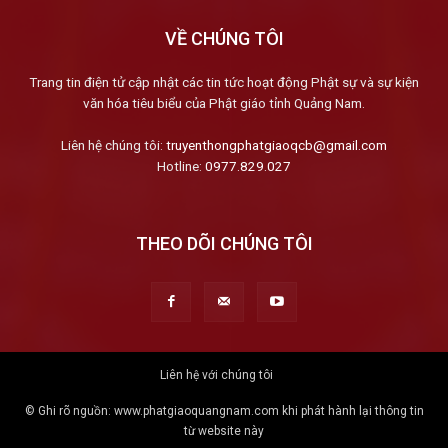
VỀ CHÚNG TÔI
Trang tin điện tử cập nhật các tin tức hoạt động Phật sự và sự kiện
văn hóa tiêu biểu của Phật giáo tỉnh Quảng Nam.
Liên hệ chúng tôi:
truyenthongphatgiaoqcb@gmail.com
Hotline:
0977.829.027
THEO DÕI CHÚNG TÔI
Liên hệ với chúng tôi
© Ghi rõ nguồn: www.phatgiaoquangnam.com khi phát hành lại thông tin
từ website này