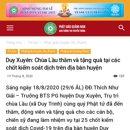
Trang chủ
Tin tức
Phật giáo huyện, thị, thành
Tin tức
Phật giáo huyện, thị, thành
Phật giáo Quảng Nam
Duy Xuyên: Chùa Lầu thăm và tặng quà tại các
chốt kiểm soát dịch trên địa bàn huyện
19 Tháng 8, 2020
127
Sáng ngày 18/8/2020 (29/6 ÂL) ĐĐ.Thích Như
Giải – Trưởng BTS PG huyện Duy Xuyên, Trụ trì
chùa Lầu (xã Duy Trinh) cùng quý Phật tử đã đến
thăm, động viên và tặng quà cho các cán bộ,
chiến sỹ đang làm nhiệm vụ tại 25 chốt kiểm
soát dịch Covid-19 trên địa bàn huyện Duy