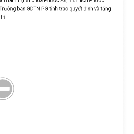
âm làm trụ trì chùa Phước Ân; TT.Thích Phước
ưởng ban GDTN PG tỉnh trao quyết định và tặng
rì.