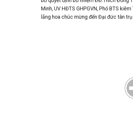
bố quyết định bổ nhiệm ĐĐ.Thích Đồng T
Minh, UV HĐTS GHPGVN, Phó BTS kiêm Tr
lẵng hoa chúc mừng đến Đại đức tân trụ t