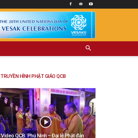
TRUYỀN HÌNH PHẬT GIÁO QCB
Video QCB: Phú Ninh – Đại lễ Phật đản