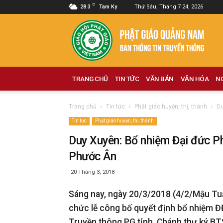
C
28.3
Tam Ky
Thứ Sáu, Tháng 7 24, 2026
Phật
giáo
Quảng
Nam
TRANG CHỦ
TIN TỨC
VĂN BẢN
VĂN HÓA
N
Trang chủ
Tin tức
Phật giáo huyện, thị, thành
Du
Tin tức
Phật giáo huyện, thị, thành
Duy Xuyên: Bổ nhiệm Đại đức Ph
Phước Ân
20 Tháng 3, 2018
Sáng nay, ngày
20/3/2018 (4
/
2
/
Mậu Tu
chức lễ công bố quyết định bổ nhiệm 
Truyền thông PG tỉnh
, Chánh thư ký B