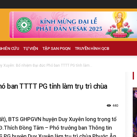
GHIÊN CỨU
TỰ VIỆN
TẬP SAN PGQN
TRUYỀN HÌNH QCB
y Xuyên: Bổ nhiệm Đại đức Phó ban TTTT PG tỉnh làm...
ó ban TTTT PG tỉnh làm trụ trì chùa
440
ất)
, BTS GHPGVN
huyện Duy Xuyên
long trọng tổ
ĐĐ.Thích
Đồng Tâm
– Phó trưởng ban Thông tin
TS PG huyện Duy Xuyên
làm trụ trì chùa
Phước Ân