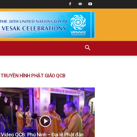
TRUYỀN HÌNH PHẬT GIÁO QCB
Video QCB: Phú Ninh – Đại lễ Phật đản