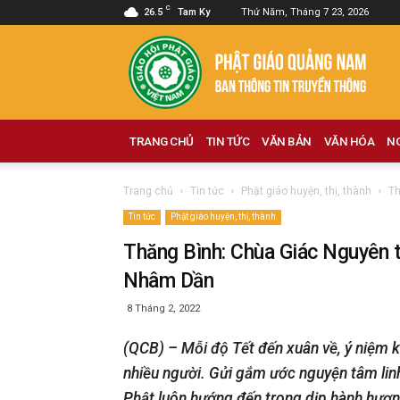
C
26.5
Tam Ky
Thứ Năm, Tháng 7 23, 2026
Phật
giáo
Quảng
Nam
TRANG CHỦ
TIN TỨC
VĂN BẢN
VĂN HÓA
N
Trang chủ
Tin tức
Phật giáo huyện, thị, thành
Th
Tin tức
Phật giáo huyện, thị, thành
Thăng Bình: Chùa Giác Nguyên 
Nhâm Dần
8 Tháng 2, 2022
(QCB) – Mỗi độ Tết đến xuân về, ý niệm 
nhiều người. Gửi gắm ước nguyện tâm lin
Phật luôn hướng đến trong dịp hành hươn