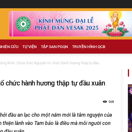
GHIÊN CỨU
TỰ VIỆN
TẬP SAN PGQN
TRUYỀN HÌNH QCB
ăng Bình: Chùa Giác Nguyên tổ chức hành hương thập tự đầu...
tổ chức hành hương thập tự đầu xuân
568
khởi đầu an lạc cho một năm mới là tâm nguyện của
h thiện lành vào Tam bảo là điều mà mỗi người con
g đầu xuân.