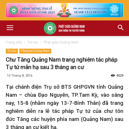
Trang chủ
Tin tức
Phật giáo Quảng Nam
Tin tức
Phật giáo Quảng Nam
Chư Tăng Quảng Nam trang nghiêm tác pháp
Tự tứ mãn hạ sau 3 tháng an cư
15 Tháng 8, 2016
4029
Tại chánh điện Trụ sở BTS GHPGVN tỉnh Quảng
Nam – chùa Đạo Nguyên, TP.Tam Kỳ, vào sáng
nay, 15-8 (nhằm ngày 13-7-Bính Thân) đã trang
nghiêm diễn ra lễ tác pháp Tự tứ của chư tôn
đức Tăng các huyện phía nam (Quảng Nam) sau
3 tháng an cư kiết hạ.