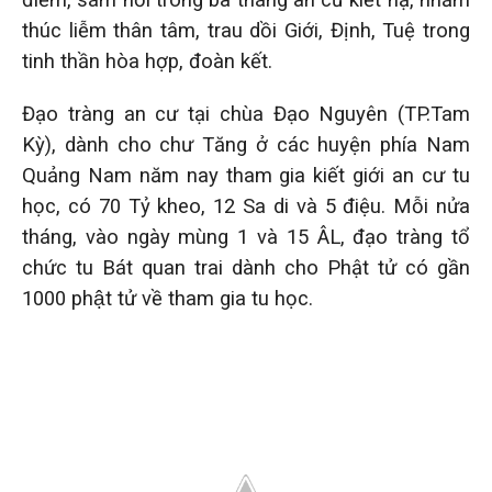
điểm, sám hối trong ba tháng an cư kiết hạ, nhằm
thúc liễm thân tâm, trau dồi Giới, Định, Tuệ trong
tinh thần hòa hợp, đoàn kết.
Đạo tràng an cư tại chùa Đạo Nguyên (TP.Tam
Kỳ), dành cho chư Tăng ở các huyện phía Nam
Quảng Nam năm nay tham gia kiết giới an cư tu
học, có 70 Tỷ kheo, 12 Sa di và 5 điệu. Mỗi nửa
tháng, vào ngày mùng 1 và 15 ÂL, đạo tràng tổ
chức tu Bát quan trai dành cho Phật tử có gần
1000 phật tử về tham gia tu học.